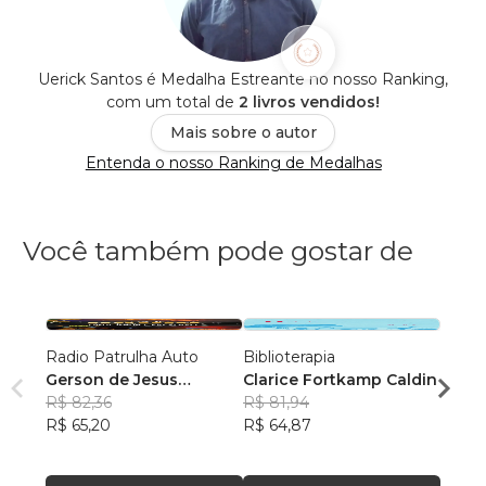
Uerick Santos é Medalha Estreante no nosso Ranking,
com um total de
2 livros vendidos!
Mais sobre o autor
Entenda o nosso Ranking de Medalhas
Você também pode gostar de
Radio Patrulha Auto
Biblioterapia
Estaç
Gerson de Jesus
Clarice Fortkamp Caldin
Rogér
Monteiro Junior
R$ 82,36
R$ 81,94
R$ 49
R$ 65,20
R$ 64,87
R$ 39