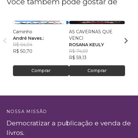
Você também pode gostar de
Caminho
AS CAVERNAS QUE
Queri
André Naves.:
VENCI
Chris
R$ 64,04
ROSANA KEULY
R$ 51
R$ 50,70
R$ 74,69
R$ 40
R$ 59,13
Comprar
Comprar
NOSSA MISSÃO
Democratizar a publicação e venda de
livros.