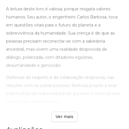
A leitura deste livro é valiosa, porque resgata valores
humanos. Seu autor, o engenheiro Carlos Barbosa, toca
em questões vitais para o futuro do planeta e a
sobrevivência da humanidade. Sua crença é de que as
pessoas precisam reconectar-se com a sabedoria
ancestral, mas vivem uma realidade desprovida de
diálogo, polarizada, com ditadores egoístas,
desumanidade e genocídio.
Defensor do respeito e da colaboração recíprocas, nas
relações com as outras pessoas, Barbosa propõe a tese
espiritualista da responsabilidade (pessoal e coletiva) para
com o meio ambiente, e p ...
Ver mais