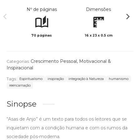
Nº de páginas
Dimensões
70 páginas
16 x 23 x 0.5 cm
Preto 
Crescimento Pessoal
,
Motivacional &
Categorias:
Inspiracional
Tags:
Espiritualismo
inspiração
integração à Natureza
humanismo
reencarnação
Sinopse
“Asas de Anjo” é um texto para todos os leitores que se
inquietam com a condição humana e com os rumos da
sociedade pós-moderna.