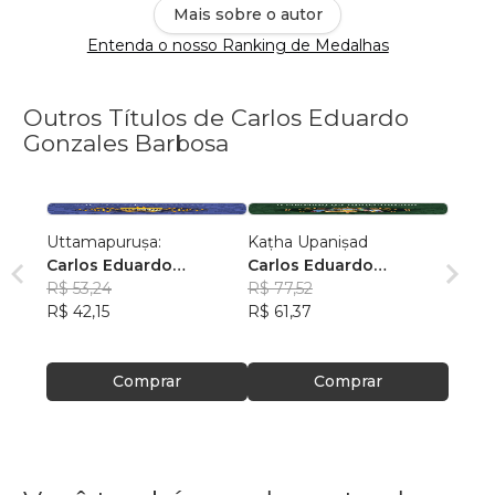
Mais sobre o autor
Entenda o nosso Ranking de Medalhas
Outros Títulos de Carlos Eduardo
Gonzales Barbosa
Uttamapuruṣa:
Kaṭha Upaniṣad
Carlos Eduardo
Carlos Eduardo
Gonzales Barbosa
R$ 53,24
Gonzales Barbosa
R$ 77,52
R$ 42,15
R$ 61,37
Comprar
Comprar