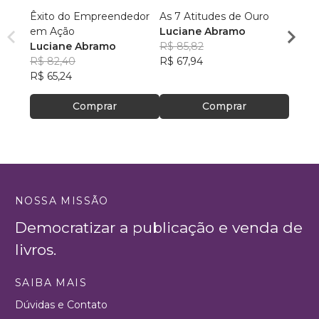
Êxito do Empreendedor
As 7 Atitudes de Ouro
Foco n
em Ação
Luciane Abramo
lidera
Luciane Abramo
R$ 85,82
Luiz 
R$ 82,40
R$ 67,94
R$ 41
R$ 65,24
R$ 33
Comprar
Comprar
NOSSA MISSÃO
Democratizar a publicação e venda de
livros.
SAIBA MAIS
Dúvidas e Contato