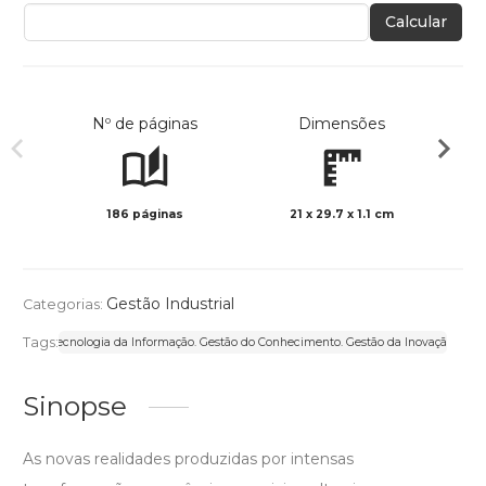
Calcular
Nº de páginas
Dimensões
186 páginas
21 x 29.7 x 1.1 cm
Preto 
Gestão Industrial
Categorias:
Tags:
Tecnologia da Informação. Gestão do Conhecimento. Gestão da Inovação.
Sinopse
As novas realidades produzidas por intensas