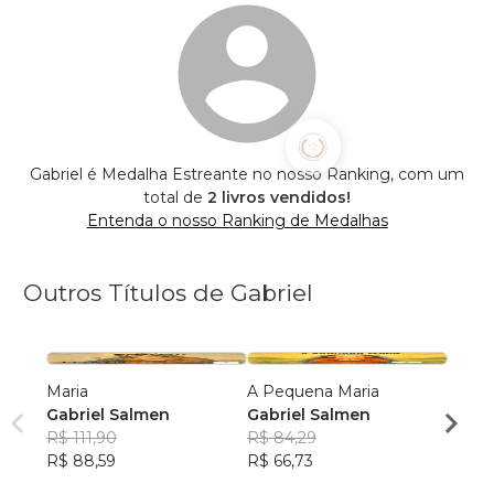
Gabriel é Medalha Estreante no nosso Ranking, com um
total de
2 livros vendidos!
Entenda o nosso Ranking de Medalhas
Outros Títulos de Gabriel
Maria
A Pequena Maria
Lume,
Gabriel Salmen
Gabriel Salmen
Gabri
R$ 111,90
R$ 84,29
R$ 11
R$ 88,59
R$ 66,73
R$ 90