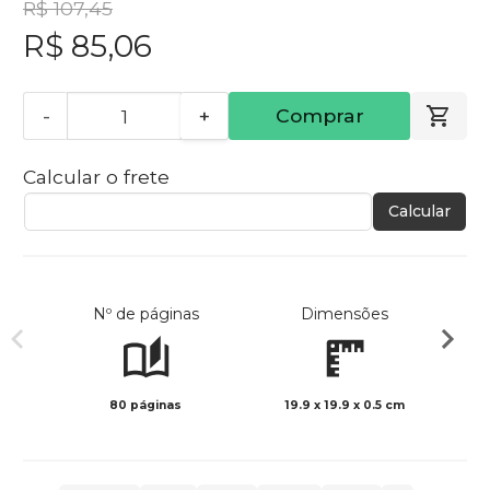
R$ 107,45
R$ 85,06
-
+
Comprar
Calcular o frete
Calcular
Nº de páginas
Dimensões
80 páginas
19.9 x 19.9 x 0.5 cm
Col