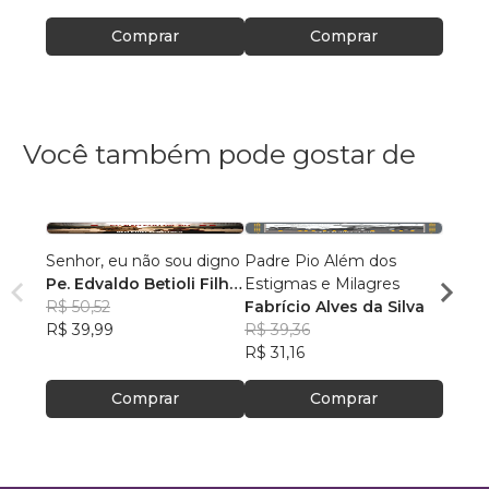
Comprar
Comprar
Você também pode gostar de
Senhor, eu não sou digno
Padre Pio Além dos
Curso
Pe. Edvaldo Betioli Filho,
Estigmas e Milagres
Catec
SAC
R$ 50,52
Fabrício Alves da Silva
Padr
R$ 39,99
R$ 39,36
Barbi
R$ 12
R$ 31,16
R$ 99
Comprar
Comprar