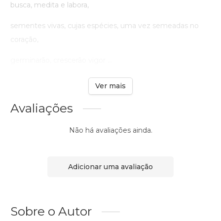
busca, medita e labora,
sementes vivas, cujas espécies, uma vez semeadas no
coração,
germinarão, crescerão vigor ...
Ver mais
Avaliações
Não há avaliações ainda.
Adicionar uma avaliação
Sobre o Autor