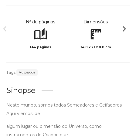
Nº de páginas
Dimensões
144 páginas
14.8 x 21 x 0.8 cm
Preto 
Tags:
Autoajuda
Sinopse
Neste mundo, somos todos Semeadores e Ceifadores.
Aqui viemos, de
algum lugar ou dimensão do Universo, como
instrumentos do Criador, que