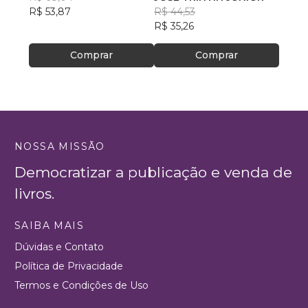
R$ 53,87
R$ 44,53
R$ 51
R$ 35,26
R$ 41
Comprar
Comprar
NOSSA MISSÃO
Democratizar a publicação e venda de
livros.
SAIBA MAIS
Dúvidas e Contato
Política de Privacidade
Termos e Condições de Uso