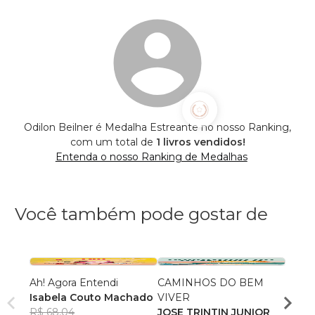
Odilon Beilner é Medalha Estreante no nosso Ranking,
com um total de
1 livros vendidos!
Entenda o nosso Ranking de Medalhas
Você também pode gostar de
Ah! Agora Entendi
CAMINHOS DO BEM
De al
Isabela Couto Machado
VIVER
dema
R$ 68,04
JOSE TRINTIN JUNIOR
Ellen