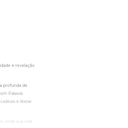
idade e revelação
a profunda de
com Palavra
adeias e liberar
o, onde sua vida