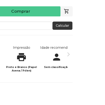
Comprar
Calcular
Impressão
Idade recomendada
Data de publicaç
Preto e Branco (Papel
Sem classificação
27/08/2025
Avena / Pólen)