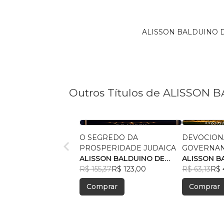
ALISSON BALDUINO DE 
Outros Títulos de ALISSON
O SEGREDO DA
DEVOCIONA
PROSPERIDADE JUDAICA
GOVERNA
ALISSON BALDUINO DE
ESPIRITO 
ALISSON B
PAULA
R$ 155,37
R$ 123,00
PAULA
R$ 63,13
R$ 
Comprar
Comprar