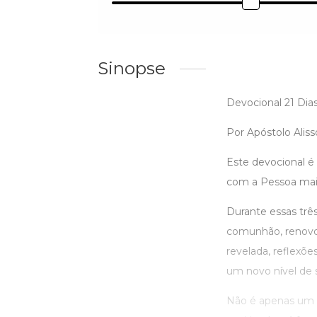
Sinopse
Devocional 21 Dia
Por Apóstolo Alis
Este devocional é
com a Pessoa mais 
Durante essas trê
comunhão, renovo 
revelada, reflexõe
um novo nível de s
Não é apenas um d