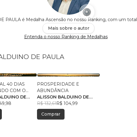
PAULA é Medalha Ascensão no nosso Ranking, com um tota
Mais sobre o autor
Entenda o nosso Ranking de Medalhas
 BALDUINO DE PAULA
L 40 DIAS
PROSPERIDADE E
NDO COM O
ABUNDÂNCIA
SANTO
ALDUINO DE
ALISSON BALDUINO DE
49,98
PAULA
R$ 132,61
R$ 104,99
Comprar