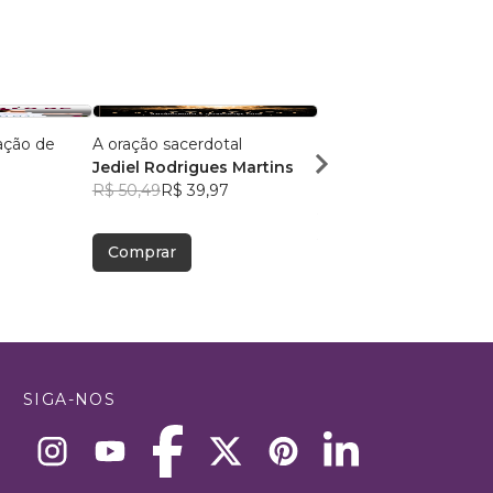
ação de
A oração sacerdotal
Devocional de Salmos 
Jediel Rodrigues Martins
Mulheres
R$ 50,49
R$ 39,97
Francilice Rodrigues
3
R$ 56,48
R$ 44,71
Comprar
Comprar
SIGA-NOS