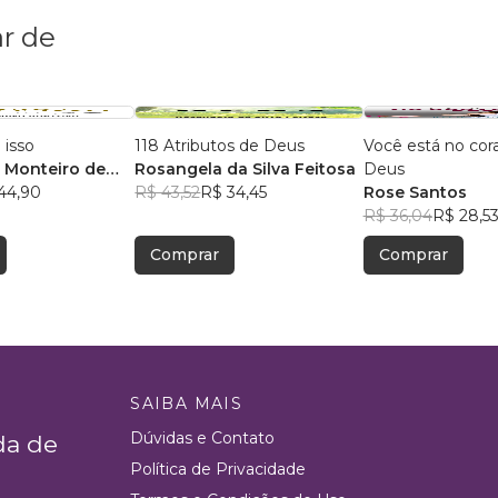
r de
 isso
118 Atributos de Deus
Você está no cor
 Monteiro de
Rosangela da Silva Feitosa
Deus
44,90
R$ 43,52
R$ 34,45
Rose Santos
R$ 36,04
R$ 28,5
Comprar
Comprar
SAIBA MAIS
Dúvidas e Contato
da de
Política de Privacidade