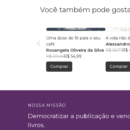
Você também pode gosta
Uma dose de fé para o seu
A vida não é
café
Alessandro
Rosangela Oliveira da Silva
Menezes
R$ 56,71
R$ 
R$ 69,46
R$ 54,99
Comprar
Comprar
NOSSA MISSÃO
Democratizar a publicação e ven
livros.