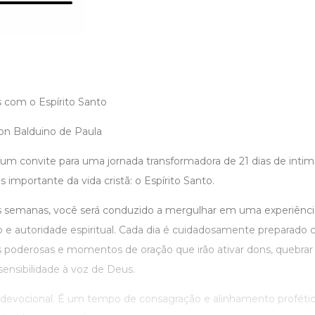
s com o Espírito Santo
son Balduino de Paula
 um convite para uma jornada transformadora de 21 dias de intim
importante da vida cristã: o Espírito Santo.
s semanas, você será conduzido a mergulhar em uma experiênci
e autoridade espiritual. Cada dia é cuidadosamente preparado 
s poderosas e momentos de oração que irão ativar dons, quebrar c
ensibilidade à voz de Deus.
evocional. É um tempo de consagração e alinhamento profétic