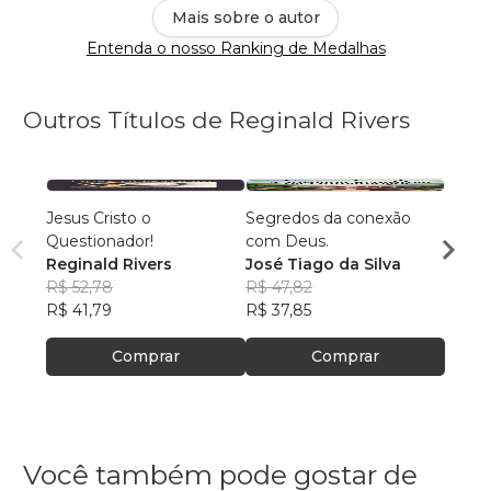
Mais sobre o autor
Entenda o nosso Ranking de Medalhas
Outros Títulos de Reginald Rivers
Jesus Cristo o
Segredos da conexão
Quem 
Questionador!
com Deus.
José 
Reginald Rivers
José Tiago da Silva
R$ 66
R$ 52,78
R$ 47,82
R$ 52
R$ 41,79
R$ 37,85
Comprar
Comprar
Você também pode gostar de