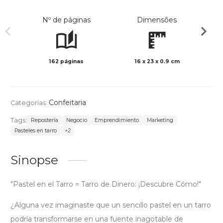
Nº de páginas
Dimensões
162 páginas
16 x 23 x 0.9 cm
Preto 
Confeitaria
Categorias:
Tags:
Repostería
Negocio
Emprendimiento
Marketing
Pasteles en tarro
+2
Sinopse
"Pastel en el Tarro = Tarro de Dinero: ¡Descubre Cómo!"
¿Alguna vez imaginaste que un sencillo pastel en un tarro
podría transformarse en una fuente inagotable de