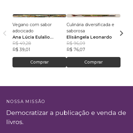
Vegano com sabor
Culinária diversificada e
COZI
adocicado
saborosa
DESC
Ana Lúcia Eulalio
Elisângela Leonardo
Rodri
Raposo Lacerda
R$ 49,28
R$ 96,09
Pinh
R$ 21
R$ 39,01
R$ 76,07
R$ 16
Comprar
Comprar
NOSSA MISSÃO
Democratizar a publicação e venda de
livros.