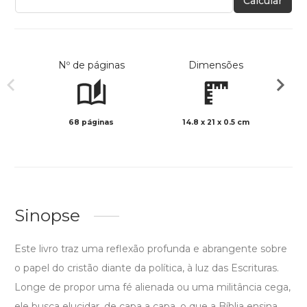
Calcular
Nº de páginas
Dimensões
68 páginas
14.8 x 21 x 0.5 cm
Preto 
Sinopse
Este livro traz uma reflexão profunda e abrangente sobre
o papel do cristão diante da política, à luz das Escrituras.
Longe de propor uma fé alienada ou uma militância cega,
ele busca elucidar, de capa a capa, o que a Bíblia ensina