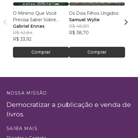
O Mínimo Que Você
Os Dois Filhos Ungidos
Hucla
Precisa Saber Sobre
Samuel Wylie
Pelas
Política Cristã
Gabriel Ennes
R$ 48,89
Montr
R$ 42,84
R$ 38,70
R$ 47
R$ 33,92
R$ 37
Comprar
Comprar
NOSSA MISSÃO
Democratizar a publicação e venda de
livros.
SAIBA MAIS