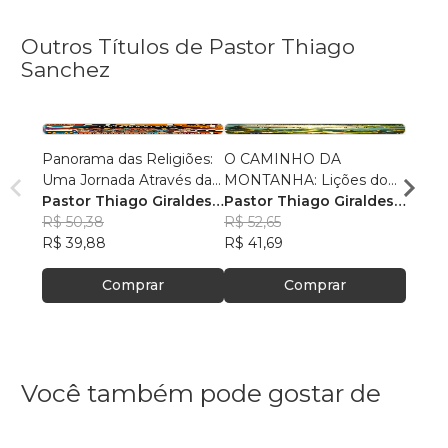
Outros Títulos de Pastor Thiago
Sanchez
Panorama das Religiões:
O CAMINHO DA
O SE
Uma Jornada Através da
MONTANHA: Lições do
O SAL
Diversidade Espiritual
Pastor Thiago Giraldes
Sermão de Jesus
Pastor Thiago Giraldes
no No
Pasto
Sanchez
R$ 50,38
Sanchez
R$ 52,65
Sanc
R$ 84
R$ 39,88
R$ 41,69
R$ 66
Comprar
Comprar
Você também pode gostar de