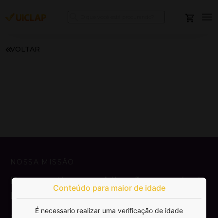
VOLTAR
NOSSA MISSÃO
Democratizar a publicação e venda de
Conteúdo para maior de idade
livros.
É necessario realizar uma verificação de idade
SAIBA MAIS