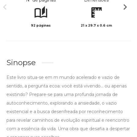
Nº de páginas
Dimensões
92 páginas
21 x 29.7 x 0.6 cm
Preto 
Sinopse
Este livro situa-se em m mundo acelerado e vazio de
sentido, a pergunta ecoa: você está vivendo... ou apenas
existindo? Prepare-se para uma profunda jornada de
autoconhecimento, explorando a ansiedade, o vazio
existencial e a busca desenfreada por reconhecimento
para revelar caminhos de evolução espiritual e reencontro
com a essência da vida. Uma obra que desafia a despertar