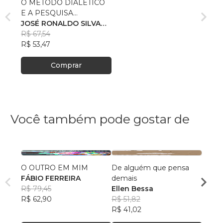
O MÉTODO DIALÉTICO
E A PESQUISA
CIENTÍFICA
JOSÉ RONALDO SILVA
DOS SANTOS
R$ 67,54
R$ 53,47
Comprar
Você também pode gostar de
O OUTRO EM MIM
De alguém que pensa
Resta
FÁBIO FERREIRA
demais
das M
R$ 79,45
Ellen Bessa
Cinth
R$ 62,90
R$ 51,82
Refo
R$ 75
R$ 41,02
R$ 59