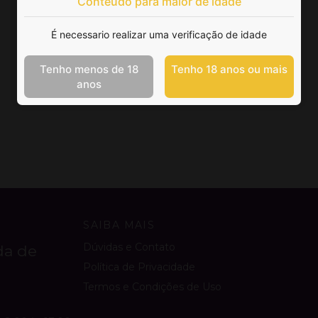
Conteúdo para maior de idade
É necessario realizar uma verificação de idade
Tenho menos de 18
Tenho 18 anos ou mais
anos
SAIBA MAIS
Dúvidas e Contato
da de
Política de Privacidade
Termos e Condições de Uso