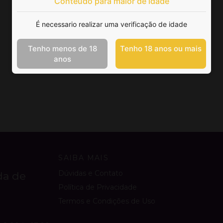
Conteúdo para maior de idade
É necessario realizar uma verificação de idade
Tenho menos de 18
Tenho 18 anos ou mais
anos
SAIBA MAIS
Dúvidas e Contato
da de
Política de Privacidade
Termos e Condições de Uso