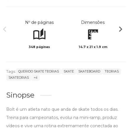
Nº de páginas
Dimensões
348 páginas
14.7 x 21 x 1.9 cm
Preto 
Tags:
QUERIDO SKATE TEORIAS
SKATE
SKATEBOARD
TEORIAS
SKATEORIAS
+4
Sinopse
Bolt é um atleta nato que anda de skate todos os dias.
Treina para campeonatos, evolui na mini-ramp, produz
vídeos e vive uma rotina extremamente conectada ao