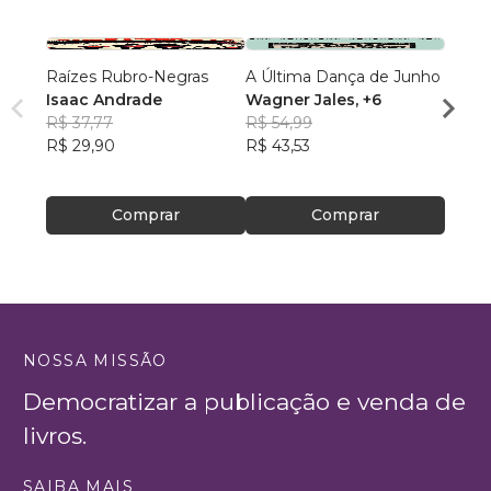
Raízes Rubro-Negras
A Última Dança de Junho
Acord
Isaac Andrade
Wagner Jales
, +6
Bilion
R$ 37,77
R$ 54,99
Vivy 
R$ 29,90
R$ 43,53
R$ 92
R$ 73
Comprar
Comprar
NOSSA MISSÃO
Democratizar a publicação e venda de
livros.
SAIBA MAIS