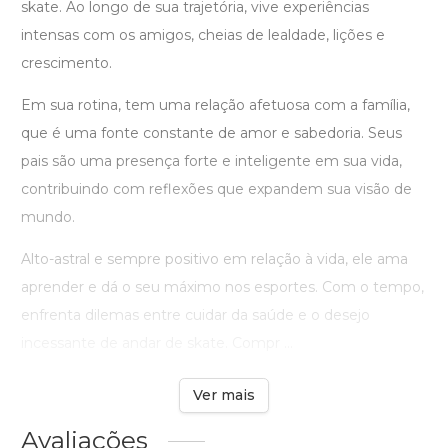
skate. Ao longo de sua trajetória, vive experiências
intensas com os amigos, cheias de lealdade, lições e
crescimento.
Em sua rotina, tem uma relação afetuosa com a família,
que é uma fonte constante de amor e sabedoria. Seus
pais são uma presença forte e inteligente em sua vida,
contribuindo com reflexões que expandem sua visão de
mundo.
Alto-astral e sempre positivo em relação à vida, ele ama
aprender e dá o seu máximo nos esportes. Com o tempo,
enfrenta dilemas entre cuidar da saúde e o desejo
incessante de andar de skate. Compr ...
Ver mais
Avaliações