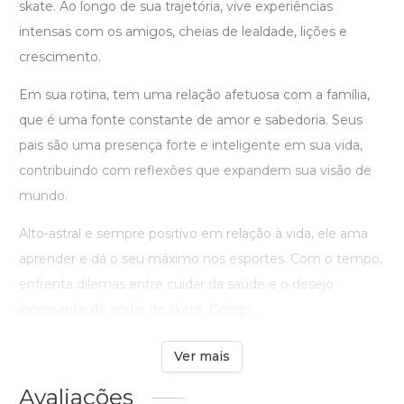
skate. Ao longo de sua trajetória, vive experiências
intensas com os amigos, cheias de lealdade, lições e
crescimento.
Em sua rotina, tem uma relação afetuosa com a família,
que é uma fonte constante de amor e sabedoria. Seus
pais são uma presença forte e inteligente em sua vida,
contribuindo com reflexões que expandem sua visão de
mundo.
Alto-astral e sempre positivo em relação à vida, ele ama
aprender e dá o seu máximo nos esportes. Com o tempo,
enfrenta dilemas entre cuidar da saúde e o desejo
incessante de andar de skate. Compr ...
Ver mais
Avaliações