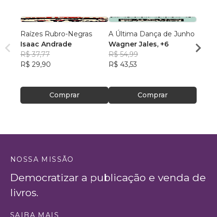
Raízes Rubro-Negras
A Última Dança de Junho
Acord
Isaac Andrade
Wagner Jales
, +6
Bilion
R$ 37,77
R$ 54,99
Vivy 
R$ 29,90
R$ 43,53
R$ 92
R$ 73
Comprar
Comprar
NOSSA MISSÃO
Democratizar a publicação e venda de
livros.
SAIBA MAIS