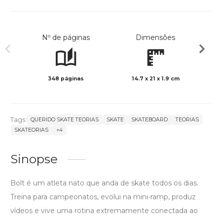
Nº de páginas
Dimensões
348 páginas
14.7 x 21 x 1.9 cm
Preto 
Tags:
QUERIDO SKATE TEORIAS
SKATE
SKATEBOARD
TEORIAS
SKATEORIAS
+4
Sinopse
Bolt é um atleta nato que anda de skate todos os dias.
Treina para campeonatos, evolui na mini-ramp, produz
vídeos e vive uma rotina extremamente conectada ao