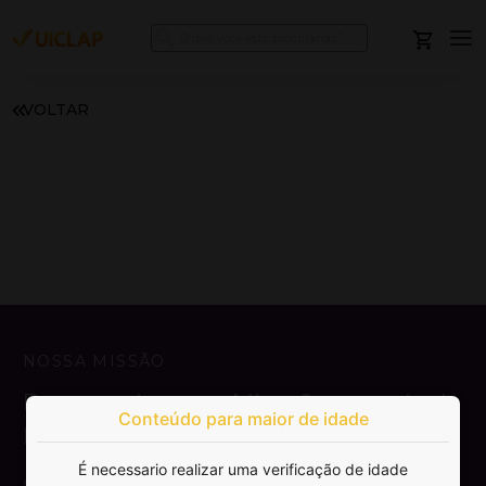
VOLTAR
NOSSA MISSÃO
Democratizar a publicação e venda de
Conteúdo para maior de idade
livros.
É necessario realizar uma verificação de idade
SAIBA MAIS