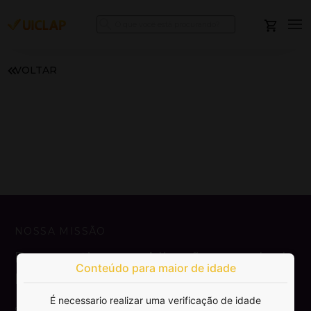
VOLTAR
NOSSA MISSÃO
Democratizar a publicação e venda de
Conteúdo para maior de idade
livros.
É necessario realizar uma verificação de idade
SAIBA MAIS