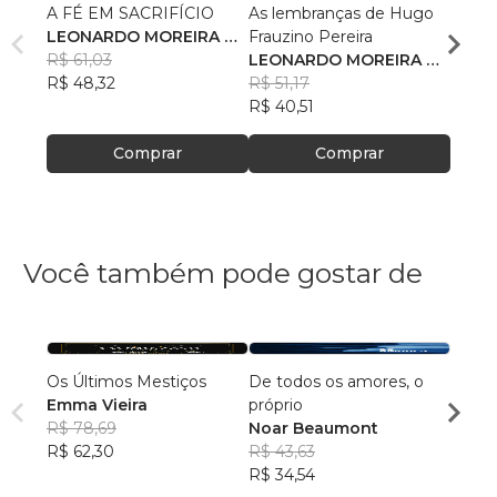
A FÉ EM SACRIFÍCIO
As lembranças de Hugo
A FE
LEONARDO MOREIRA DA
Frauzino Pereira
FUR
SILVA
R$ 61,03
LEONARDO MOREIRA DA
LEON
R$ 48,32
SILVA
R$ 51,17
SILVA
R$ 47,
R$ 40,51
R$ 37
Comprar
Comprar
Você também pode gostar de
Os Últimos Mestiços
De todos os amores, o
Contos do T
Emma Vieira
próprio
R$ 78,69
Noar Beaumont
Ricar
R$ 62,30
R$ 43,63
R$ 46
R$ 34,54
R$ 36