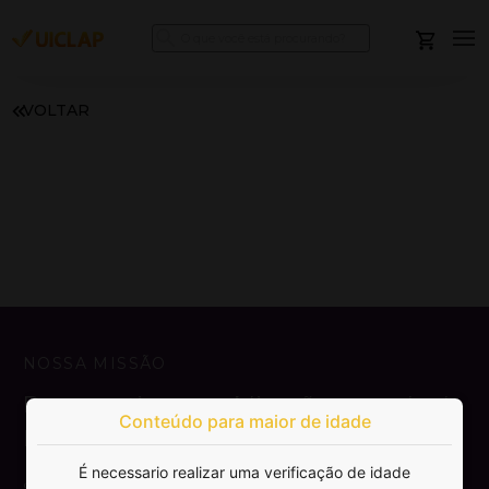
VOLTAR
NOSSA MISSÃO
Democratizar a publicação e venda de
Conteúdo para maior de idade
livros.
É necessario realizar uma verificação de idade
SAIBA MAIS