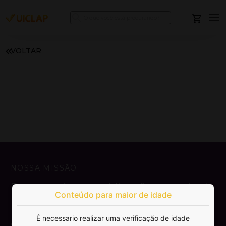
VOLTAR
NOSSA MISSÃO
Democratizar a publicação e venda de
Conteúdo para maior de idade
livros.
É necessario realizar uma verificação de idade
SAIBA MAIS