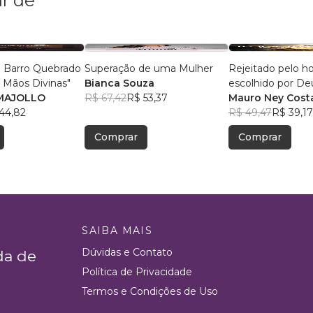
r de
e Barro Quebrado
Superação de uma Mulher
Rejeitado pelo 
 Mãos Divinas"
Bianca Souza
escolhido por Deu
MAJOLLO
R$ 67,42
R$ 53,37
Deus tudo é poss
Mauro Ney Cost
44,82
R$ 49,47
R$ 39,17
Comprar
Comprar
SAIBA MAIS
Dúvidas e Contato
da de
Política de Privacidade
Termos e Condições de Uso