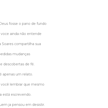
 Deus fosse o pano de fundo
 voce ainda não entende
ia Soares compartilha sua
spedidas mudanças
e descobertas de fé.
é apenas um relato.
a você lembrar que mesmo
da está escrevendo.
uem ja pensou em desistir.