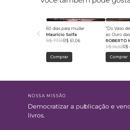
Você também pode gosta
60 dias para mudar
"Do Vaso d
Maurício Solfa
ao Ouro das
R$ 77,13
R$ 61,06
ROBERTO 
R$ 56,62
R$ 
Comprar
Comprar
NOSSA MISSÃO
Democratizar a publicação e ven
livros.