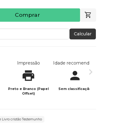
Comprar
Calcular
Impressão
Idade recomendada
Data de publicaç
Preto e Branco (Papel
Sem classificação
26/08/2025
Offset)
e Livro cristão Testemunho