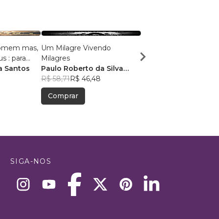
homem mas,
Um Milagre Vivendo
30 Pérolas de
s : para
Milagres
Fortalecimento
ível
a Santos
Paulo Roberto da Silva
Thalita A. C. Córdoba
Tavares
R$ 58,71
R$ 46,48
R$ 57,97
R$ 45,89
Comprar
Comprar
SIGA-NOS