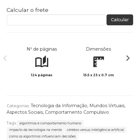
Calcular o frete
Calcular
Nº de páginas
Dimensões
124 páginas
15.5 x 23 x 0.7 cm
Preto 
Tecnologia da Informação
,
Mundos Virtuais
,
Categorias:
Aspectos Sociais
,
Comportamento Compulsivo
Tags:
algoritmos e comportamento humano
impacto da tecnologia na mente
cérebro versus inteligência artificial
como os algoritmos influenciam decisões