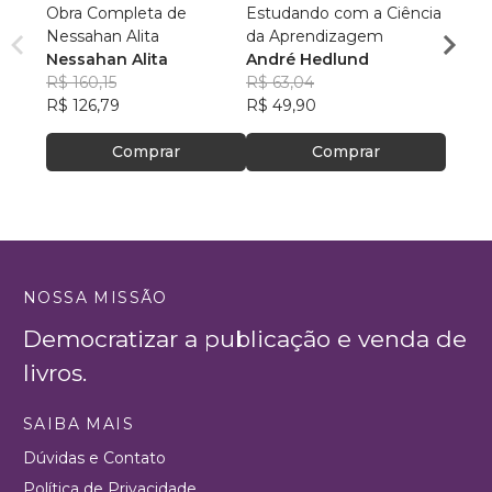
Obra Completa de
Estudando com a Ciência
ESTI
Nessahan Alita
da Aprendizagem
COGN
Nessahan Alita
André Hedlund
Débor
R$ 160,15
R$ 63,04
R$ 45
R$ 126,79
R$ 49,90
R$ 35
Comprar
Comprar
NOSSA MISSÃO
Democratizar a publicação e venda de
livros.
SAIBA MAIS
Dúvidas e Contato
Política de Privacidade