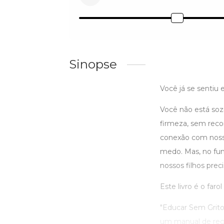
Sinopse
Você já se sentiu 
Você não está so
firmeza, sem reco
conexão com nossos
medo. Mas, no fu
nossos filhos preci
Este livro é o far
"Educar Sem Grito
um manual de regra