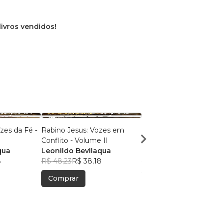
livros vendidos!
zes da Fé -
Rabino Jesus: Vozes em
Fórmula de Crescimen
Conflito - Volume II
Online
qua
Leonildo Bevilaqua
Leonildo Bevilaqua
8
R$ 48,23
R$ 38,18
R$ 41,40
R$ 32,77
Comprar
Comprar