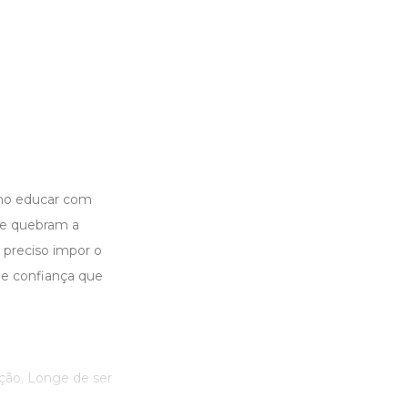
omo educar com
 e quebram a
é preciso impor o
e confiança que
ção. Longe de ser