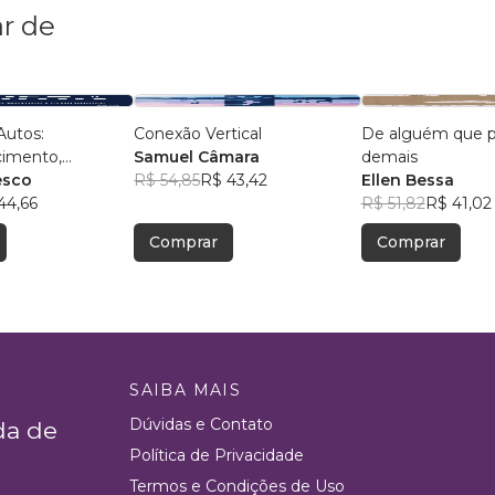
r de
Autos:
Conexão Vertical
De alguém que 
imento,
Samuel Câmara
demais
e, Autoestima,
esco
R$ 54,85
R$ 43,42
Ellen Bessa
nça e
44,66
R$ 51,82
R$ 41,02
mance
Comprar
Comprar
SAIBA MAIS
Dúvidas e Contato
da de
Política de Privacidade
Termos e Condições de Uso