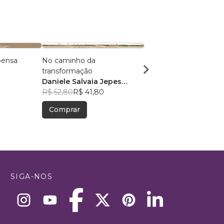
pensa
No caminho da
Enquanto seu passado
transformação
sangra
Daniele Salvaia Jepes
Sabrina Baes
Rentroia
R$ 52,80
R$ 41,80
R$ 52,22
R$ 41,34
Comprar
Comprar
SIGA-NOS