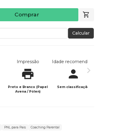
Comprar
Calcular
Impressão
Idade recomendada
Data de publicaç
Preto e Branco (Papel
Sem classificação
26/08/2025
Avena / Pólen)
PNL para Pais
Coaching Parental