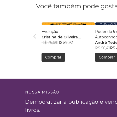
Você também pode gosta
Evolução
Poder do 5 
Cristina de Oliveira
Autoconhec
Leopoldino Rodrigues
R$ 75,69
R$ 59,92
Autocontrol
André Ted
Autoconfia
R$ 56,41
R$ 
Autoperfor
Comprar
Comprar
NOSSA MISSÃO
Democratizar a publicação e ven
livros.