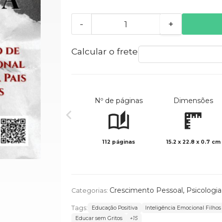
-
+
Calcular o frete
Nº de páginas
Dimensões
112 páginas
15.2 x 22.8 x 0.7 cm
Crescimento Pessoal
,
Psicologia
Categorias:
Tags:
Educação Positiva
Inteligência Emocional Filhos
Educar sem Gritos
+15