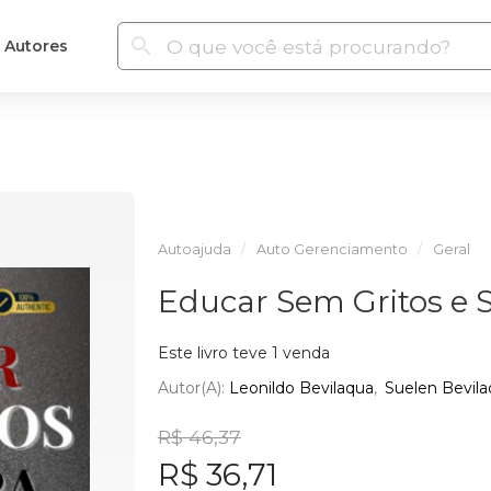
Autores
Autoajuda
Auto Gerenciamento
Geral
Educar Sem Gritos e
Este livro teve 1 venda
Autor(a):
Leonildo Bevilaqua
Suelen Bevil
R$ 46,37
R$ 36,71