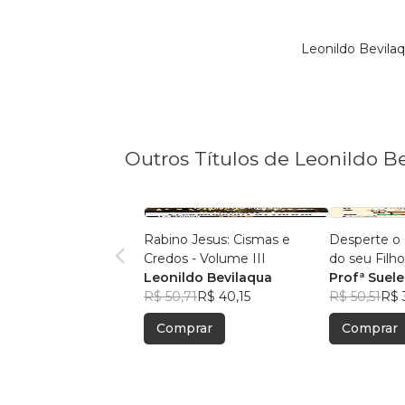
Leonildo Bevila
Outros Títulos de Leonildo B
Rabino Jesus: Cismas e
Desperte o
Credos - Volume III
do seu Filh
Leonildo Bevilaqua
Profª Suel
R$ 50,71
R$ 40,15
R$ 50,51
R$ 
Comprar
Comprar