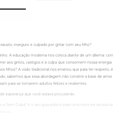
exausto, inseguro e culpado por gritar com seu filho?
zinho. A educação moderna nos coloca diante de um dilema: c
rrer aos gritos, castigos e à culpa que consomem nossa energia
 filhos? A visão tradicional nos ensinou que para ter respeito, 
ndo, sabemos que essa abordagem não constrói a base de amor 
sam para se tornarem adultos felizes e resilientes.
ol de esperança que você estava procurando.
s e Sem Culpa" é o seu guia prático para uma nova era da educa
s ríg ...