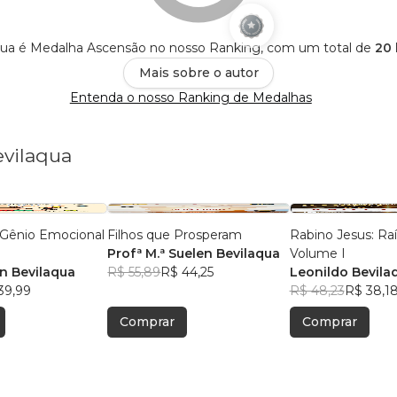
qua é Medalha Ascensão no nosso Ranking, com um total de
20 
Mais sobre o autor
Entenda o nosso Ranking de Medalhas
evilaqua
 Gênio Emocional
Filhos que Prosperam
Rabino Jesus: Raí
o
Profª M.ª Suelen Bevilaqua
Volume I
en Bevilaqua
R$ 55,89
R$ 44,25
Leonildo Bevila
39,99
R$ 48,23
R$ 38,1
Comprar
Comprar