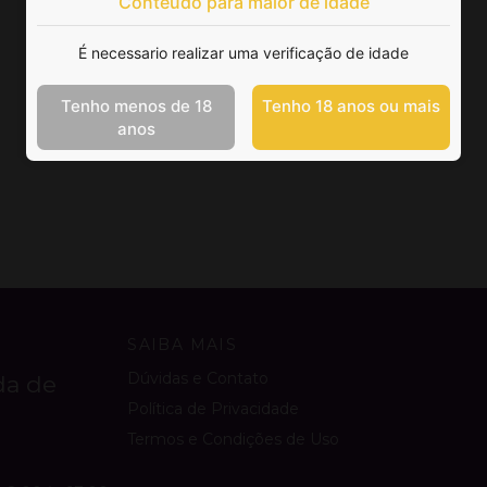
Conteúdo para maior de idade
É necessario realizar uma verificação de idade
Tenho menos de 18
Tenho 18 anos ou mais
anos
SAIBA MAIS
Dúvidas e Contato
da de
Política de Privacidade
Termos e Condições de Uso