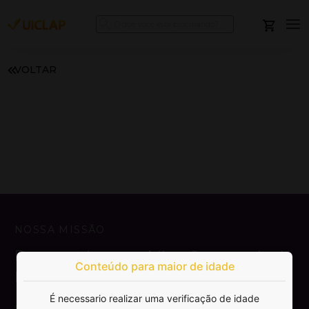
VOLTAR
NOSSA MISSÃO
Democratizar a publicação e venda de
Conteúdo para maior de idade
livros.
É necessario realizar uma verificação de idade
SAIBA MAIS