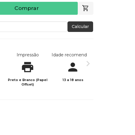
Comprar
Calcular
Impressão
Idade recomendada
Data de publicaç
Preto e Branco (Papel
13 a 18 anos
01/10/2021
Offset)