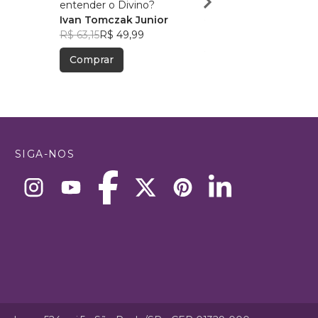
entender o Divino?
John Dee
Ivan Tomczak Junior
R$ 46,97
R$ 37,19
R$ 63,15
R$ 49,99
Comprar
Comprar
SIGA-NOS