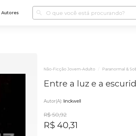
Autores
Não-Ficção Jovem-Adulto
Paranormal & Sob
Entre a luz e a escuri
Autor(a):
linckwell
R$ 50,92
R$ 40,31