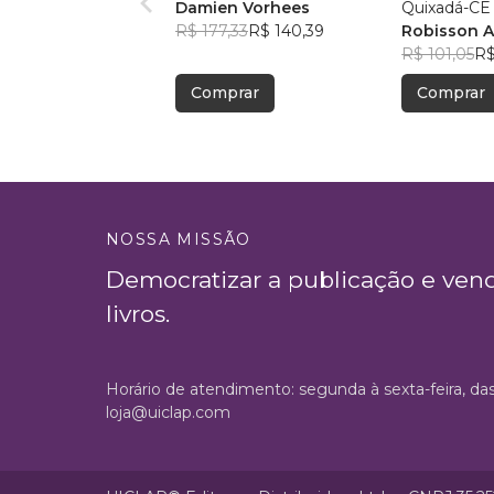
Damien Vorhees
Quixadá-CE
R$ 177,33
R$ 140,39
Robisson A
R$ 101,05
R$
Comprar
Comprar
NOSSA MISSÃO
Democratizar a publicação e ven
livros.
Horário de atendimento: segunda à sexta-feira, da
loja@uiclap.com