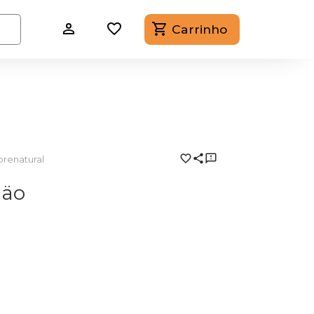
Carrinho
renatural
däo