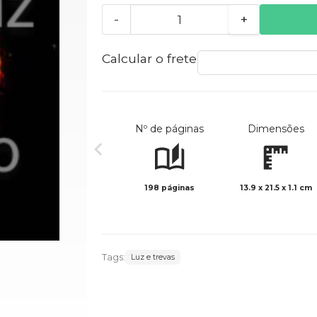
-
+
Calcular o frete
Nº de páginas
Dimensões
198 páginas
13.9 x 21.5 x 1.1 cm
Tags:
Luz e trevas