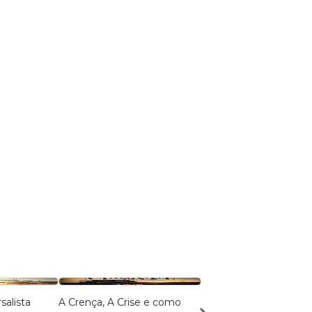
salista
A Crença, A Crise e como
A Mônada Hieroglífica