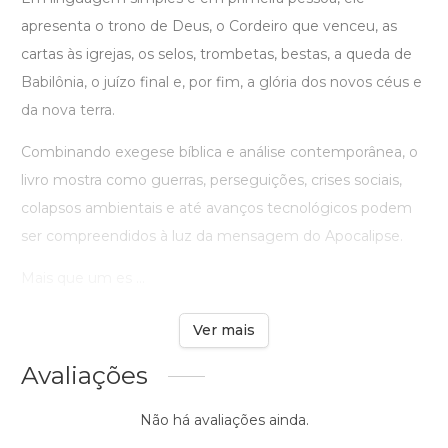
apresenta o trono de Deus, o Cordeiro que venceu, as
cartas às igrejas, os selos, trombetas, bestas, a queda de
Babilônia, o juízo final e, por fim, a glória dos novos céus e
da nova terra.
Combinando exegese bíblica e análise contemporânea, o
livro mostra como guerras, perseguições, crises sociais,
colapsos ambientais e até avanços tecnológicos podem
ser compreendidos à luz da mensagem do Apocalipse.
Mais que um es ...
Ver mais
Avaliações
Não há avaliações ainda.