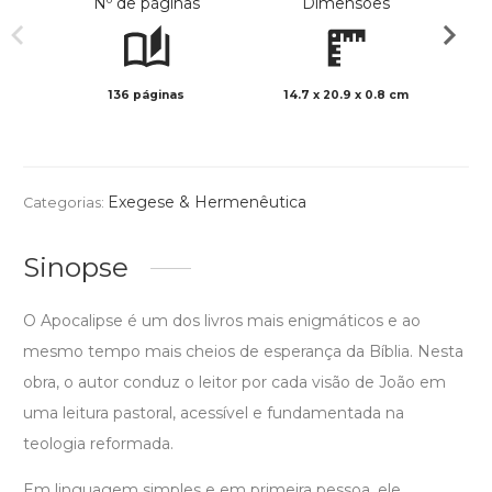
Nº de páginas
Dimensões
136 páginas
14.7 x 20.9 x 0.8 cm
Preto 
Exegese & Hermenêutica
Categorias:
Sinopse
O Apocalipse é um dos livros mais enigmáticos e ao
mesmo tempo mais cheios de esperança da Bíblia. Nesta
obra, o autor conduz o leitor por cada visão de João em
uma leitura pastoral, acessível e fundamentada na
teologia reformada.
Em linguagem simples e em primeira pessoa, ele