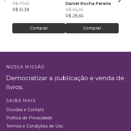
R$ 77,53
CRONOLOGIA
Daniel Rocha Pereira
R$ 15
R$ 61,38
R$ 36,20
R$ 12
R$ 28,66
Comprar
Comprar
NOSSA MISSÃO
Democratizar a publicação e venda de
livros.
SAIBA MAIS
Dúvidas e Contato
Política de Privacidade
Termos e Condições de Uso