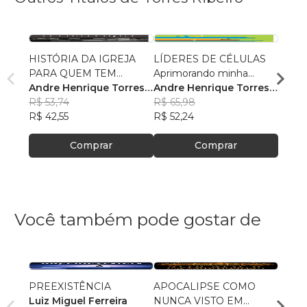
HISTÓRIA DA IGREJA
LÍDERES DE CÉLULAS
LIDE
PARA QUEM TEM
Aprimorando minha
APR
PRESSA
Andre Henrique Torres
liderança
Andre Henrique Torres
Andre
Ribeiro
R$ 53,74
Ribeiro
R$ 65,98
Ribei
R$ 52
R$ 42,55
R$ 52,24
R$ 41
Comprar
Comprar
Você também pode gostar de
PREEXISTÊNCIA
APOCALIPSE COMO
MATE
Luiz Miguel Ferreira
NUNCA VISTO EM
Vice