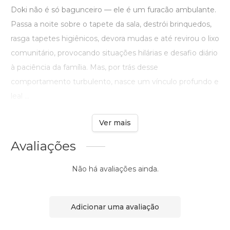
Doki não é só bagunceiro — ele é um furacão ambulante.
Passa a noite sobre o tapete da sala, destrói brinquedos,
rasga tapetes higiênicos, devora mudas e até revirou o lixo
comunitário, provocando situações hilárias e desafio diário
à paciência da família. Mas, por trás desse
comportamento turbulento, nasce um vínculo profundo e
leal ...
Ver mais
Avaliações
Não há avaliações ainda.
Adicionar uma avaliação