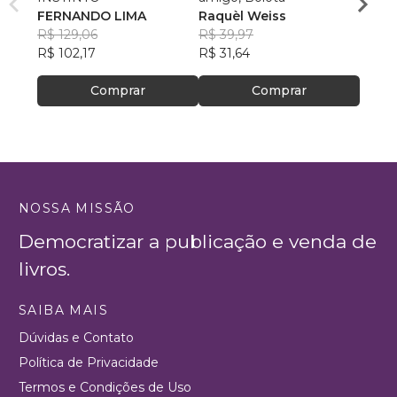
FERNANDO LIMA
Raquèl Weiss
Neve
R$ 62
R$ 129,06
R$ 39,97
R$ 49
R$ 102,17
R$ 31,64
Comprar
Comprar
NOSSA MISSÃO
Democratizar a publicação e venda de
livros.
SAIBA MAIS
Dúvidas e Contato
Política de Privacidade
Termos e Condições de Uso