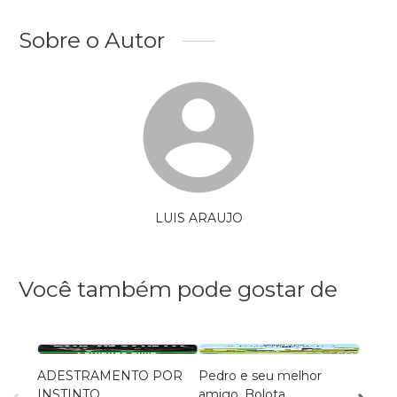
Sobre o Autor
LUIS ARAUJO
Você também pode gostar de
ADESTRAMENTO POR
Pedro e seu melhor
A Mat
INSTINTO
amigo, Bolota
Isabe