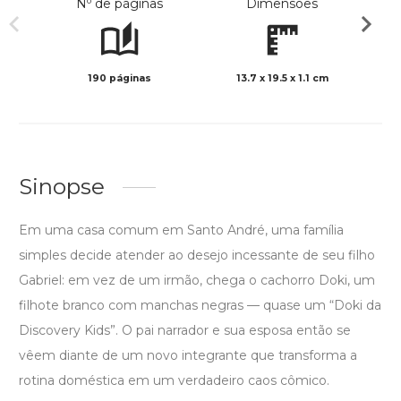
Nº de páginas
Dimensões
190 páginas
13.7 x 19.5 x 1.1 cm
Preto 
Sinopse
Em uma casa comum em Santo André, uma família
simples decide atender ao desejo incessante de seu filho
Gabriel: em vez de um irmão, chega o cachorro Doki, um
filhote branco com manchas negras — quase um “Doki da
Discovery Kids”. O pai narrador e sua esposa então se
vêem diante de um novo integrante que transforma a
rotina doméstica em um verdadeiro caos cômico.