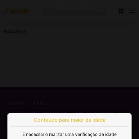
VOLTAR
NOSSA MISSÃO
Democratizar a publicação e venda de
Conteúdo para maior de idade
livros.
É necessario realizar uma verificação de idade
SAIBA MAIS