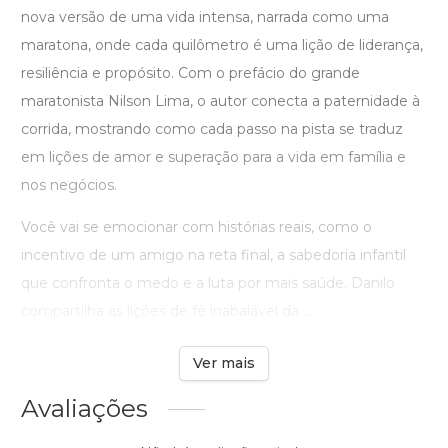
nova versão de uma vida intensa, narrada como uma
maratona, onde cada quilômetro é uma lição de liderança,
resiliência e propósito. Com o prefácio do grande
maratonista Nilson Lima, o autor conecta a paternidade à
corrida, mostrando como cada passo na pista se traduz
em lições de amor e superação para a vida em família e
nos negócios.
Você vai se emocionar com histórias reais, como o
incentivo de um amigo na reta final, a sabedoria infantil
que confronta o medo e a luta por mais saúde. Danilo
compartilha as lições de fé inabalável da ...
Ver mais
Avaliações