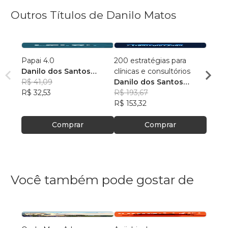
Outros Títulos de Danilo Matos
Papai 4.0
200 estratégias para
O Cor
Danilo dos Santos
clínicas e consultórios
Danil
Matos
R$ 41,09
Danilo dos Santos
Mato
R$ 11
R$ 32,53
Matos
R$ 193,67
R$ 87
R$ 153,32
Comprar
Comprar
Você também pode gostar de