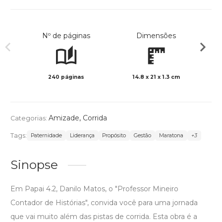
Nº de páginas
Dimensões
240 páginas
14.8 x 21 x 1.3 cm
Preto 
Amizade
,
Corrida
Categorias:
Tags:
Paternidade
Liderança
Propósito
Gestão
Maratona
+3
Sinopse
Em Papai 4.2, Danilo Matos, o "Professor Mineiro
Contador de Histórias", convida você para uma jornada
que vai muito além das pistas de corrida. Esta obra é a