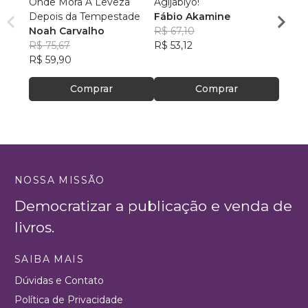
Onde Mora A Leveza
Agijabiyo!
Um Gr
Depois da Tempestade
Fábio Akamine
Eduar
Noah Carvalho
R$ 67,10
R$ 43
R$ 75,67
R$ 53,12
R$ 34
R$ 59,90
Comprar
Comprar
NOSSA MISSÃO
Democratizar a publicação e venda de
livros.
SAIBA MAIS
Dúvidas e Contato
Política de Privacidade