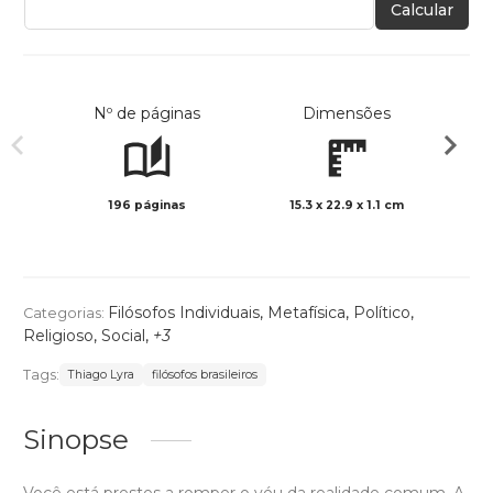
Calcular
Nº de páginas
Dimensões
196 páginas
15.3 x 22.9 x 1.1 cm
Preto 
Filósofos Individuais
,
Metafísica
,
Político
,
Categorias:
Religioso
,
Social
,
+3
Tags:
Thiago Lyra
filósofos brasileiros
Sinopse