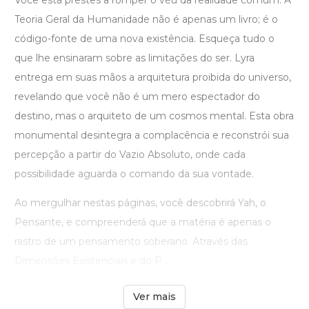
Você está prestes a romper o véu da realidade comum. A
Teoria Geral da Humanidade não é apenas um livro; é o
código-fonte de uma nova existência. Esqueça tudo o
que lhe ensinaram sobre as limitações do ser. Lyra
entrega em suas mãos a arquitetura proibida do universo,
revelando que você não é um mero espectador do
destino, mas o arquiteto de um cosmos mental. Esta obra
monumental desintegra a complacência e reconstrói sua
percepção a partir do Vazio Absoluto, onde cada
possibilidade aguarda o comando da sua vontade.
Ao mergulhar nestas páginas, você descobrirá Yah, o
Pensante, e compreenderá que a matéria é apenas o
rastro de um pensamento soberano. Através das
Dimensões Existenciais e do P ...
Ver mais