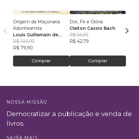
Origem da Maçonaria
Dor, Fé e Glória
Além 
Adonhiramita
Cleiton Cassio Bach
Comp
Louis Guillemain de
R$ 54,05
Mathe
Saint-Victor
R$ 100,93
R$ 42,79
R$ 63,
R$ 79,90
R$ 49
Comprar
Comprar
NOSSA MISSÃO
Democratizar a publicação e venda de
livros.
SAIBA MAIS