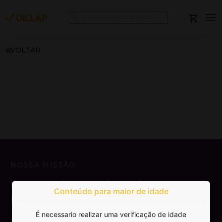
VOLTAR
NOSSA MISSÃO
Democratizar a publicação e venda de
Conteúdo para maior de idade
livros.
É necessario realizar uma verificação de idade
SAIBA MAIS