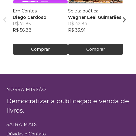
Em Contos
Seleta poética
O que
Diego Cardoso
Wagner Leal Guimarães
enten
R$ 71,85
R$ 42,84
ainda 
Carla
R$ 56,88
R$ 33,91
R$ 57
R$ 45
Comprar
Comprar
NOSSA MISSÃO
Democratizar a publicação e venda de
livros.
SAIBA MAIS
Dúvidas e Contato