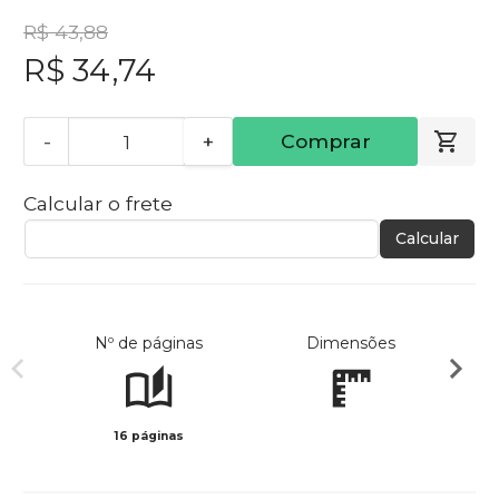
R$ 43,88
R$ 34,74
-
+
Comprar
Calcular o frete
Calcular
Nº de páginas
Dimensões
16 páginas
Col