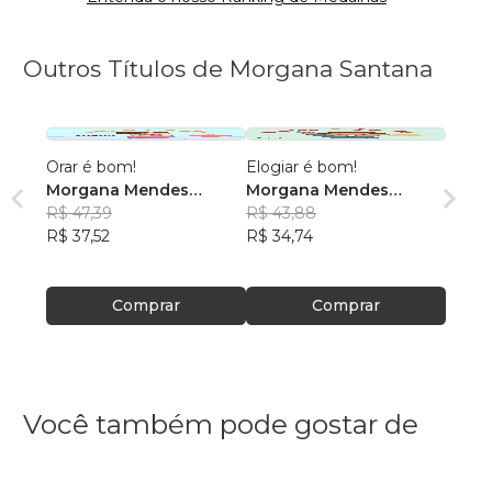
Outros Títulos de Morgana Santana
Orar é bom!
Elogiar é bom!
Morgana Mendes
Morgana Mendes
Freitas Santana
R$ 47,39
Freitas Santana
R$ 43,88
R$ 37,52
R$ 34,74
Comprar
Comprar
Você também pode gostar de