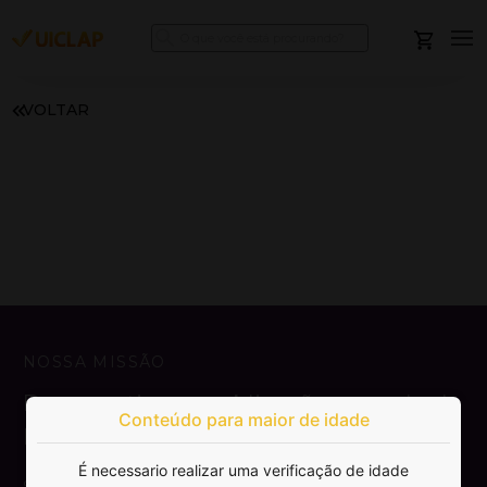
VOLTAR
NOSSA MISSÃO
Democratizar a publicação e venda de
Conteúdo para maior de idade
livros.
É necessario realizar uma verificação de idade
SAIBA MAIS