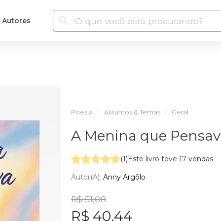
Autores
Poesia
Assuntos & Temas
Geral
A Menina que Pensav
(1)
Este livro teve 17 vendas
Autor(a):
Anny Argõlo
R$ 51,08
R$ 40,44