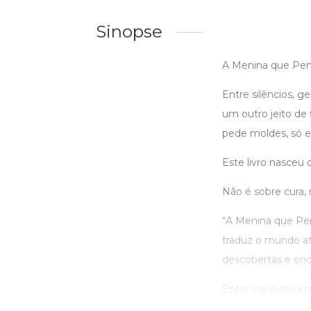
Sinopse
A Menina que Pens
Entre silêncios, 
um outro jeito de
pede moldes, só e
Este livro nasceu
Não é sobre cura,
“A Menina que Pen
traduz o mundo atr
descobertas e enc
Entre capítulos em 