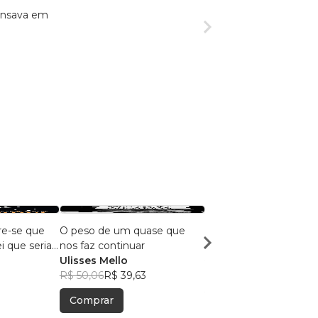
ensava em
re-se que
O peso de um quase que
Reflexos
i que seria
nos faz continuar
IZÂNGELA FEITOSA
Ulisses Mello
R$ 55,89
R$ 44,25
R$ 50,06
R$ 39,63
Comprar
Comprar