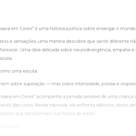
ava em Cores” é uma história poética sobre enxergar o mundo 
gestos e sensações, uma menina descobre que sentir diferente n
 florescer. Uma obra delicada sobre neurodivergência, empatia 
scuta.
 como uma escuta.
 nem sobre superação — mas sobre intensidade, poesia e respeit
sava em Cores” acompanha a jornada sensível de uma criança q
avés das cores. Nessa travessia, ela enfrenta silêncios, dores 
ontros que transformam sua forma de existir.
prosa p ...