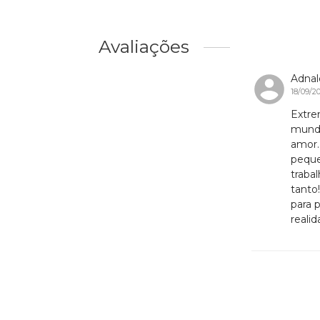
Avaliações
Adnal
18/09/2
Extre
mundo
amor.
peque
traba
tanto
para 
realid