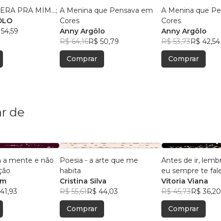
RA PRA MIM...;
A Menina que Pensava em
A Menina que P
ÔLO
Cores
Cores
 54,59
Anny Argôlo
Anny Argôlo
R$ 64,16
R$ 50,79
R$ 53,73
R$ 42,54
Comprar
Comprar
r de
 a mente e não
Poesia - a arte que me
Antes de ir, lemb
ção
habita
eu sempre te fale
im
Cristina Silva
amor
Vitoria Viana
41,93
R$ 55,61
R$ 44,03
R$ 45,73
R$ 36,20
Comprar
Comprar