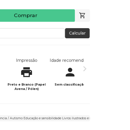
Comprar
Calcular
Impressão
Idade recomendada
Data de publicaç
Preto e Branco (Papel
Sem classificação
24/08/2025
Avena / Pólen)
ência / Autismo Educação e sensibilidade Livros ilustrados e sensoriais Autoaceitação 