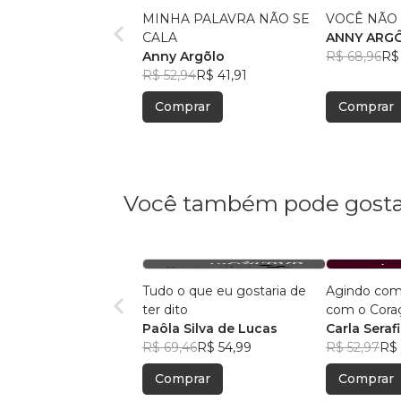
MINHA PALAVRA NÃO SE
VOCÊ NÃO E
CALA
ANNY ARG
Anny Argõlo
R$ 68,96
R$
R$ 52,94
R$ 41,91
Comprar
Comprar
Você também pode gosta
Tudo o que eu gostaria de
Agindo com
ter dito
com o Cora
Paôla Silva de Lucas
Carla Seraf
R$ 69,46
R$ 54,99
R$ 52,97
R$ 
Comprar
Comprar