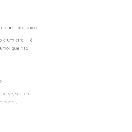
de um jeito único.
ão é um erro — é
e amor que não
o.
ue vê, sente e
sem nome,