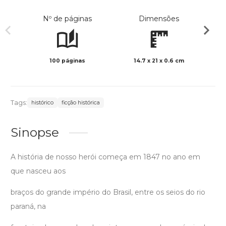
Nº de páginas
Dimensões
100 páginas
14.7 x 21 x 0.6 cm
Preto 
Tags:
histórico
ficção histórica
Sinopse
A história de nosso herói começa em 1847 no ano em
que nasceu aos
braços do grande império do Brasil, entre os seios do rio
paraná, na