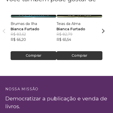
Brumas da Ilha
Teias da Alma
A verd
Bianca Furtado
Bianca Furtado
palma
R$ 83,62
R$ 82,79
Lucia
R$ 66,20
R$ 65,54
R$ 55
R$ 44
Comprar
Comprar
NOSSA MISSÃO
Democratizar a publicação e venda de
livros.