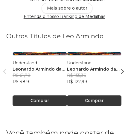
Mais sobre o autor
Entenda o nosso Ranking de Medalhas
Outros Títulos de Leo Armindo
Understand
Understand
Winni
Leonardo Armindo da
Leonardo Armindo da
Leon
Silva
R$ 61,78
Silva
R$ 155,36
Silva
R$ 54
R$ 48,91
R$ 122,99
R$ 43
Comprar
Comprar
Você também pode gostar de