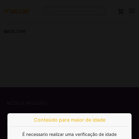
VOLTAR
NOSSA MISSÃO
Democratizar a publicação e venda de
Conteúdo para maior de idade
livros.
É necessario realizar uma verificação de idade
SAIBA MAIS