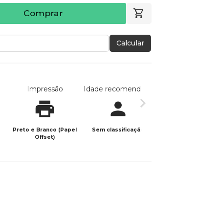
Comprar
Calcular
Impressão
Idade recomendada
Data de publicaç
Preto e Branco (Papel
Sem classificação
24/08/2025
Offset)