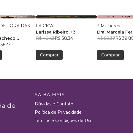
DE FORA DAS
LA CIÇA
3 Mulheres
Larissa Ribeiro
, +3
Dra. Marcela Fer
Pacheco
R$ 48,43
R$ 38,34
R$ 50,37
R$ 39,8
 36,44
Comprar
Comprar
SAIBA MAIS
Dúvidas e Contato
da de
Política de Privacidade
Termos e Condições de Uso