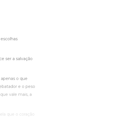
 escolhas
e ser a salvação
o apenas o que
ebatador e o peso
que vale mais, a
ela que o coração