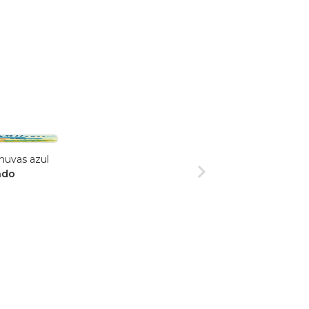
huvas azul
ado