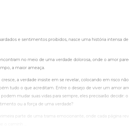
ardados e sentimentos proibidos, nasce uma história intensa de
encontram no meio de uma verdade dolorosa, onde o amor parec
mpo, a maior ameaça.
 cresce, a verdade insiste em se revelar, colocando em risco nã
m tudo o que acreditam. Entre o desejo de viver um amor arr
podem mudar suas vidas para sempre, eles precisarão decidir: o 
imento ou a força de uma verdade?
imeira parte de uma trama emocionante, onde cada página rev
 o caminh ...