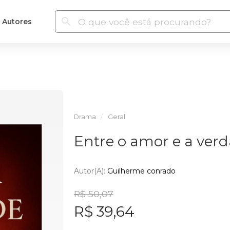
Autores
Drama
Geral
Entre o amor e a ver
Autor(a):
Guilherme conrado
R$ 50,07
R$ 39,64