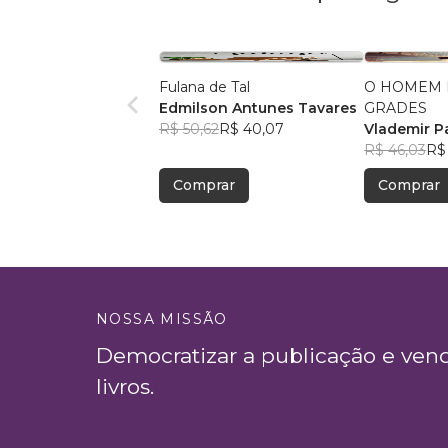
Fulana de Tal
O HOMEM 
Edmilson Antunes Tavares
GRADES
R$ 50,62
R$ 40,07
Vlademir 
Custodio
R$ 46,03
R$
Comprar
Comprar
NOSSA MISSÃO
Democratizar a publicação e ven
livros.