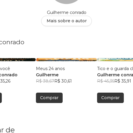
Guilherme conrado
Mais sobre o autor
 conrado
 você
Meus 24 anos
Tico e o guarda c
 conrado
Guilherme
Guilherme conr
35,26
R$ 38,67
R$ 30,61
R$ 45,35
R$ 35,91
Comprar
Comprar
r de