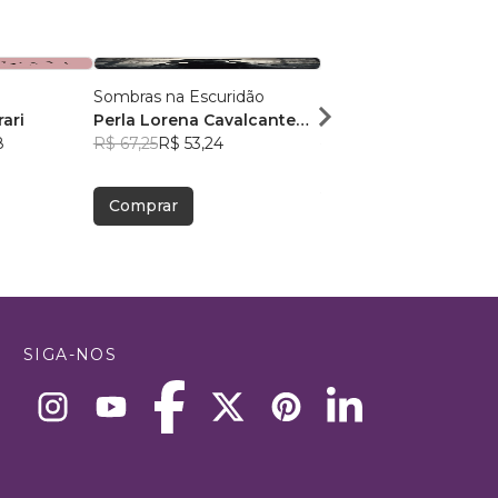
Sombras na Escuridão
Entre Espólio e Sangu
rari
Perla Lorena Cavalcante
Mateus Santos
8
Moreira
R$ 67,25
R$ 53,24
R$ 55,82
R$ 44,19
Comprar
Comprar
SIGA-NOS