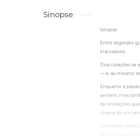
Sinopse
Sinopse
Entre segredos gu
impossíveis.
Dois corações se 
— e, ao mesmo te
Enquanto a paixão
sentem, mas també
de revelações que 
chama de um sent
Embarque nesta pr
nem sempre segue