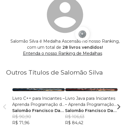
Salomão Silva é Medalha Ascensão no nosso Ranking,
com um total de
28 livros vendidos!
Entenda o nosso Ranking de Medalhas
Outros Títulos de Salomão Silva
Livro C++ para Iniciantes –
Livro Java para Iniciantes
Livro 
Aprenda Programação do
– Aprenda Programação
Inici
Zero
Salomão Francisco Da
Orientada a Objetos do
Salomão Francisco Da
Web d
Salom
Silva
R$ 90,90
Zero
Silva
R$ 106,63
Avan
Silva
R$ 85
R$ 71,96
R$ 84,42
R$ 67