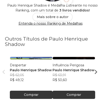
Paulo Henrique Shadow é Medalha Estreante no nosso
Ranking, com um total de
3 livros vendidos!
Mais sobre o autor
Entenda o nosso Ranking de Medalhas
Outros Títulos de Paulo Henrique
Shadow
Despertar
Influência Perigosa
O PH 
Paulo Henrique Shadow
Paulo Henrique Shadow
Paul
R$ 62,05
R$ 63,91
R$ 87
R$ 49,12
R$ 50,60
R$ 69
Comprar
Comprar