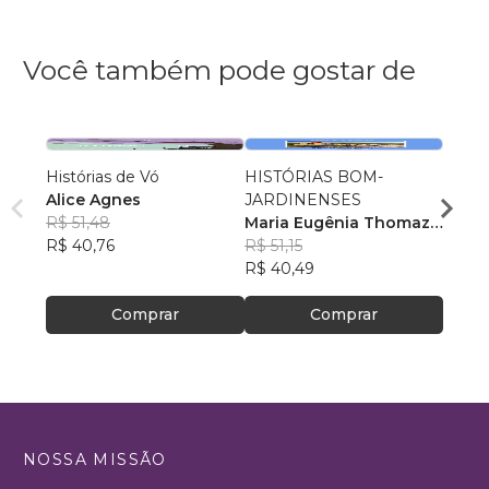
Você também pode gostar de
Histórias de Vó
HISTÓRIAS BOM-
O Arm
Alice Agnes
JARDINENSES
Minha
R$ 51,48
Maria Eugênia Thomaz
Vitor
R$ 40,76
Figueira
R$ 51,15
R$ 82
R$ 40,49
R$ 65
Comprar
Comprar
NOSSA MISSÃO