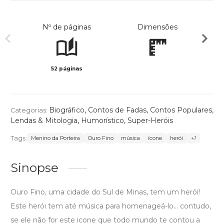
Nº de páginas
Dimensões
52 páginas
Preto 
Biográfico
,
Contos de Fadas, Contos Populares,
Categorias:
Lendas & Mitologia
,
Humorístico
,
Super-Heróis
Tags:
Menino da Porteira
Ouro Fino
música
ícone
herói
+1
Sinopse
Ouro Fino, uma cidade do Sul de Minas, tem um herói!
Este herói tem até música para homenageá-lo... contudo,
se ele não for este icone que todo mundo te contou a