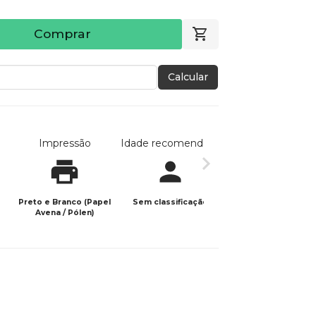
Comprar
Calcular
Impressão
Idade recomendada
Data de publicaç
Preto e Branco (Papel
Sem classificação
23/08/2025
Avena / Pólen)