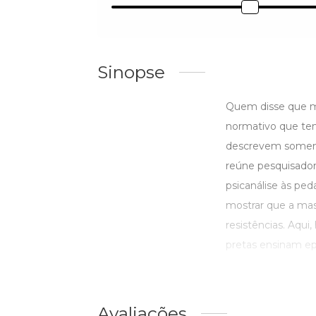
Sinopse
Quem disse que mas
normativo que ten
descrevem somente 
reúne pesquisadore
psicanálise às ped
mostrar que a mas
resistências. Aqu
pretas ensinam epi
Avaliações