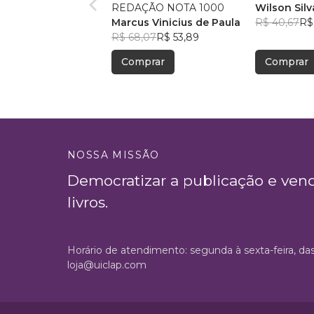
REDAÇÃO NOTA 1000
Wilson Silv
Marcus Vinicius de Paula
R$ 40,67
R$
R$ 68,07
R$ 53,89
Comprar
Comprar
NOSSA MISSÃO
Democratizar a publicação e ven
livros.
Horário de atendimento: segunda à sexta-feira, da
loja@uiclap.com