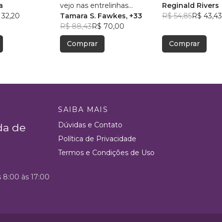
a
vejo nas entrelinhas
Reginald Rivers
 32,20
Vol.1,No.3,jul.set.2026
Tamara S. Fawkes
, +33
R$ 54,85
R$ 43,43
R$ 88,43
R$ 70,00
Comprar
Comprar
SAIBA MAIS
Dúvidas e Contato
da de
Política de Privacidade
Termos e Condições de Uso
s 8:00 às 17:00