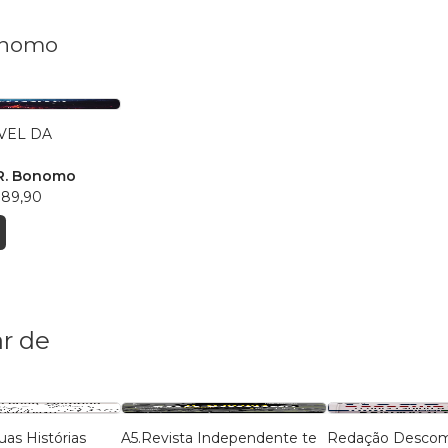
onomo
VEL DA
 R. Bonomo
 89,90
r de
uas Histórias
A5.Revista Independente te
Redação Descom