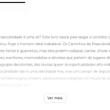
culinidade é uma só? Este livro nasce para rasgar o contrato c
tou forjar o homem ideal inabalável. Os Caminhos da Masculini
heróis e guerreiros, mas eles podem rodopiar, cantar, chorar e 
s, escritores, memoralistas e ativistas que partem de lugares d
agogias decoloniais, das teorias queer às espiritualidades afro-in
culinidade não é uma identidade fixa, mas um campo de disputa
i, homens negros choram, adolescentes indígenas em rituais de 
stemologias, pro ...
Ver mais