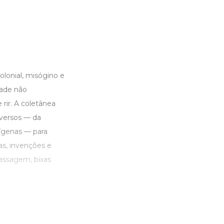
olonial, misógino e
dade não
rir. A coletânea
iversos — da
dígenas — para
s, invenções e
passagem, bixas