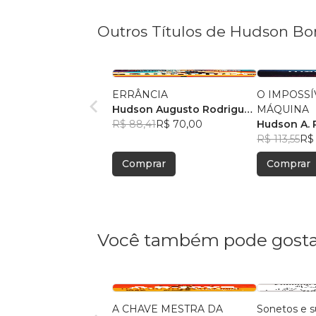
Outros Títulos de Hudson B
ERRÂNCIA
O IMPOSSÍ
Hudson Augusto Rodrigues
MÁQUINA
Bonomo
R$ 88,41
R$ 70,00
Hudson A.
R$ 113,55
R$
Comprar
Comprar
Você também pode gosta
A CHAVE MESTRA DA
Sonetos e s