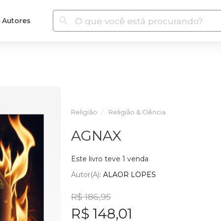
Autores
Religião
Religião & Ciência
AGNAX
Este livro teve 1 venda
Autor(a):
ALAOR LOPES
R$ 186,95
R$ 148,01