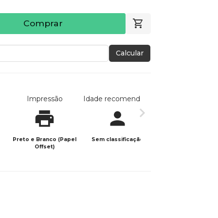
Comprar
Calcular
Impressão
Idade recomendada
Data de publicaç
Preto e Branco (Papel
Sem classificação
23/08/2025
Offset)