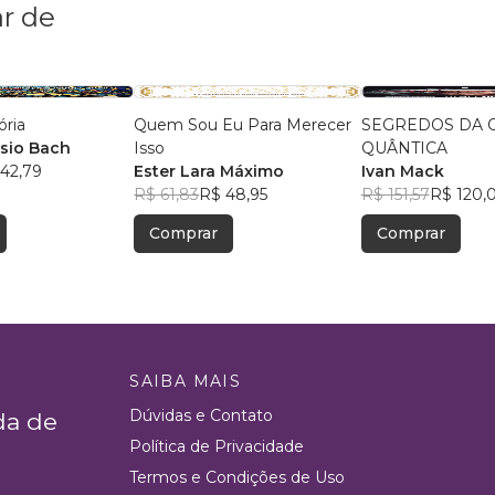
r de
ória
Quem Sou Eu Para Merecer
SEGREDOS DA 
ssio Bach
Isso
QUÂNTICA
42,79
Ester Lara Máximo
Ivan Mack
R$ 61,83
R$ 48,95
R$ 151,57
R$ 120,
Comprar
Comprar
SAIBA MAIS
Dúvidas e Contato
da de
Política de Privacidade
Termos e Condições de Uso