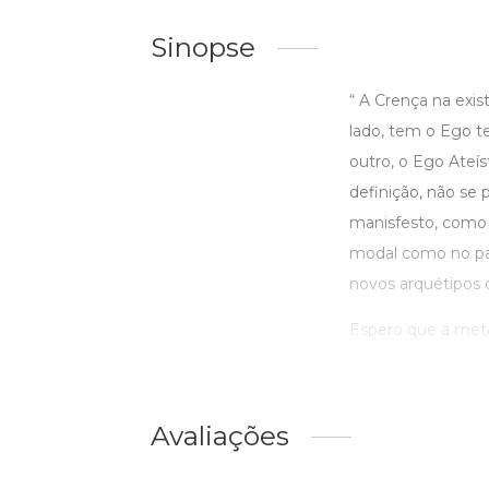
Sinopse
“ A Crença na exi
lado, tem o Ego t
outro, o Ego Ateí
definição, não se 
manisfesto, como 
modal como no par
novos arquétipos 
Espero que a meta
Avaliações