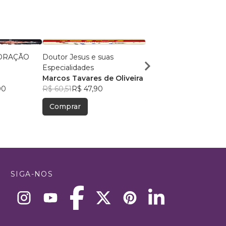
ORAÇÃO
Doutor Jesus e suas
CODEX 480
Especialidades
PHXYAN
Marcos Tavares de Oliveira
R$ 198,87
R$ 157,44
00
R$ 60,51
R$ 47,90
Comprar
Comprar
SIGA-NOS