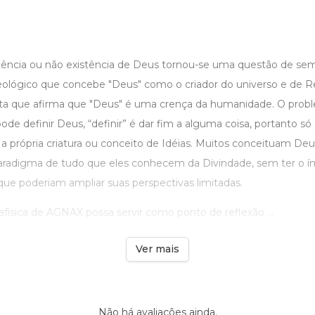
stência ou não existência de Deus tornou-se uma questão de se
eológico que concebe "Deus" como o criador do universo e de Re
sta que afirma que "Deus" é uma crença da humanidade. O prob
pode definir Deus, “definir” é dar fim a alguma coisa, portanto só
a própria criatura ou conceito de Idéias. Muitos conceituam Deu
adigma de tudo que eles conhecem da Divindade, sem ter o ím
que poderiam ampliar suas perspectivas limitadas.
física de AGNAX possa servir como ponto de reflexão ...
Ver mais
Não há avaliações ainda.