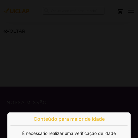
VOLTAR
NOSSA MISSÃO
Democratizar a publicação e venda de
Conteúdo para maior de idade
livros.
É necessario realizar uma verificação de idade
SAIBA MAIS