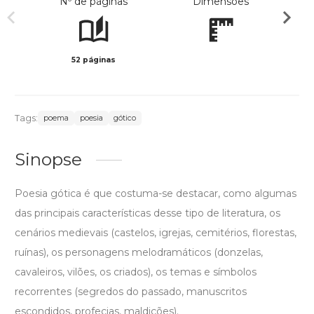
Nº de páginas
Dimensões
52 páginas
Preto 
Tags:
poema
poesia
gótico
Sinopse
Poesia gótica é que costuma-se destacar, como algumas
das principais características desse tipo de literatura, os
cenários medievais (castelos, igrejas, cemitérios, florestas,
ruínas), os personagens melodramáticos (donzelas,
cavaleiros, vilões, os criados), os temas e símbolos
recorrentes (segredos do passado, manuscritos
escondidos, profecias, maldições).