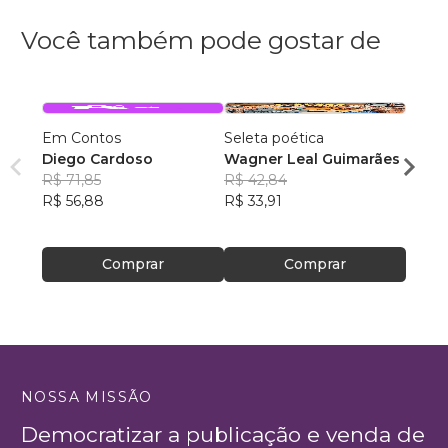
Você também pode gostar de
Em Contos
Seleta poética
O que
Diego Cardoso
Wagner Leal Guimarães
enten
R$ 71,85
R$ 42,84
ainda 
Carla
R$ 56,88
R$ 33,91
R$ 57
R$ 45
Comprar
Comprar
NOSSA MISSÃO
Democratizar a publicação e venda de