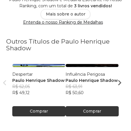
Ranking, com um total de
3 livros vendidos!
Mais sobre o autor
Entenda o nosso Ranking de Medalhas
Outros Títulos de Paulo Henrique
Shadow
Despertar
Influência Perigosa
O PH 
Paulo Henrique Shadow
Paulo Henrique Shadow
Paul
R$ 62,05
R$ 63,91
R$ 87
R$ 49,12
R$ 50,60
R$ 69
Comprar
Comprar