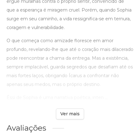
ergue muralhas contra o próprio sentir, convencido de
que a esperança é miragem cruel. Porém, quando Sophia
surge em seu caminho, a vida ressignifica-se em ternura,
coragem e vulnerabilidade.
O que começa como amizade floresce em amor
profundo, revelando-lhe que até o coração mais dilacerado
pode reencontrar a chama da entrega. Mas a existência,
sempre implacável, guarda segredos que desafiam até os
mais fortes laços, obrigando Ícarus a confrontar não
apenas seus medos, mas o próprio destino.
Éssi de Sophia é uma narrativa poética, inten ...
Ver mais
Avaliações