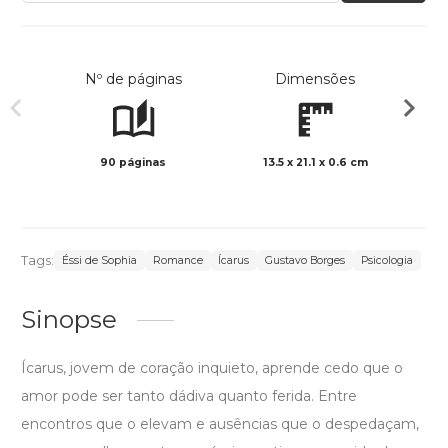
Nº de páginas
Dimensões
90 páginas
13.5 x 21.1 x 0.6 cm
Preto 
Tags:
Éssi de Sophia
Romance
Ícarus
Gustavo Borges
Psicologia
Sinopse
Ícarus, jovem de coração inquieto, aprende cedo que o
amor pode ser tanto dádiva quanto ferida. Entre
encontros que o elevam e ausências que o despedaçam,