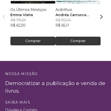
Os Últimos Mestiços
Acãnthus
PEDR
Emma Vieira
Andréa Carrusca
Reca 
R$ 78,69
Fonseca Fernandes
R$ 82,24
R$ 98
R$ 62,30
R$ 65,11
R$ 78
Comprar
Comprar
NOSSA MISSÃO
Democratizar a publicação e venda de
livros.
SAIBA MAIS
Dúvidas e Contato