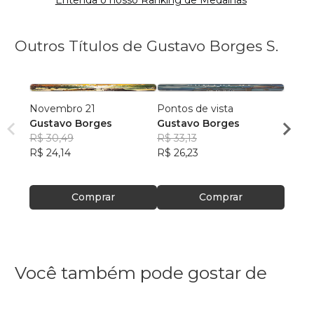
Entenda o nosso Ranking de Medalhas
Outros Títulos de Gustavo Borges S.
Novembro 21
Pontos de vista
Me c
Gustavo Borges
Gustavo Borges
Gust
R$ 30,49
R$ 33,13
R$ 30
R$ 24,14
R$ 26,23
R$ 24
Comprar
Comprar
Você também pode gostar de