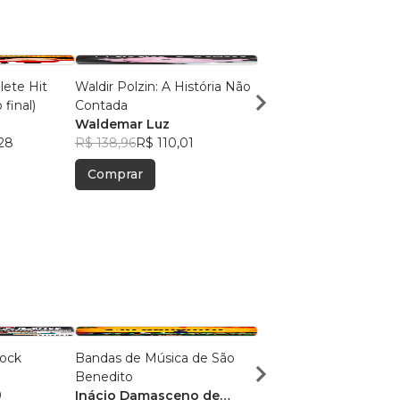
ete Hit
Waldir Polzin: A História Não
Waldir Polzin: A Histór
 final)
Contada
Contada pb
Waldemar Luz
Waldemar Luz
28
R$ 138,96
R$ 110,01
R$ 54,94
R$ 43,50
Comprar
Comprar
Rock
Bandas de Música de São
Desvendando Álbuns
Benedito
Clássicos do Rock - Vo
9
Inácio Damasceno de
Marco André Briones