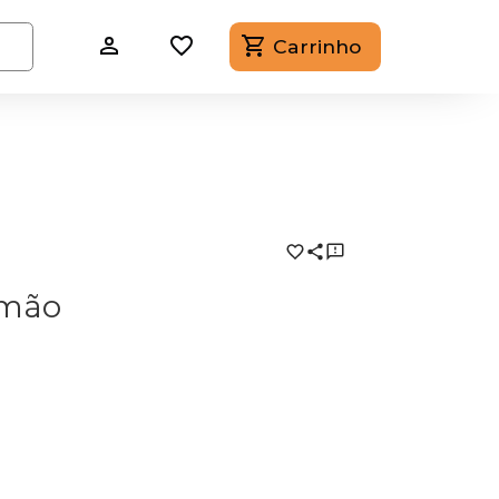
Carrinho
emão