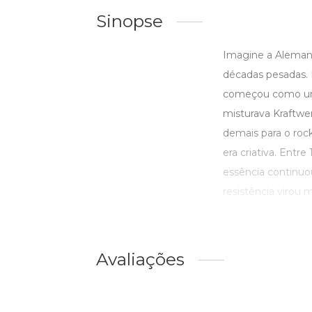
Sinopse
Imagine a Alemanh
décadas pesadas.
começou como um 
misturava Kraftwer
demais para o rock,
era criativa. Ent
essência continuo
resistência virou 
Avaliações