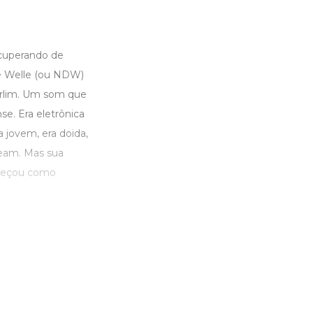
ecuperando de
e Welle (ou NDW)
rlim. Um som que
se. Era eletrônica
a jovem, era doida,
ream. Mas sua
omeçou como