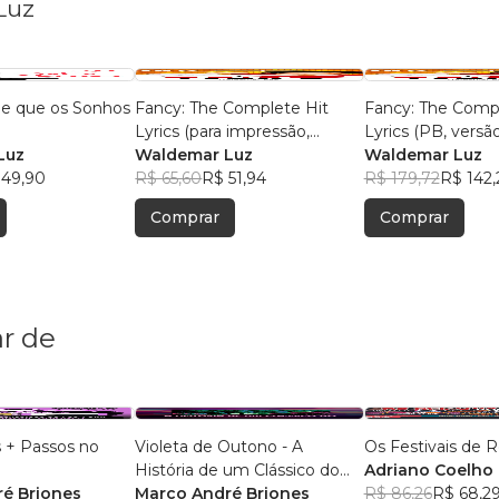
Luz
de que os Sonhos
Fancy: The Complete Hit
Fancy: The Compl
Lyrics (para impressão,
Lyrics (PB, versão
Luz
versão final)
Waldemar Luz
Waldemar Luz
 49,90
R$ 65,60
R$ 51,94
R$ 179,72
R$ 142,
Comprar
Comprar
r de
s + Passos no
Violeta de Outono - A
Os Festivais de 
História de um Clássico do
Adriano Coelho
é Briones
Rock Psicodélico
Marco André Briones
R$ 86,26
R$ 68,2