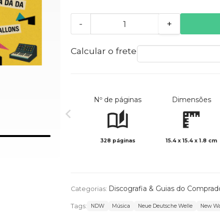
-
+
Calcular o frete
Nº de páginas
Dimensões
328 páginas
15.4 x 15.4 x 1.8 cm
Discografia & Guias do Comprad
Categorias:
Tags:
NDW
Música
Neue Deutsche Welle
New Wa