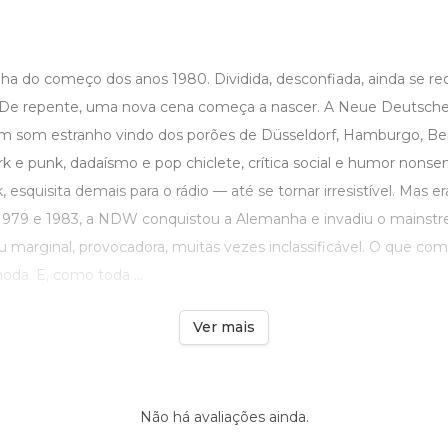
a do começo dos anos 1980. Dividida, desconfiada, ainda se r
 De repente, uma nova cena começa a nascer. A Neue Deutsch
som estranho vindo dos porões de Düsseldorf, Hamburgo, Be
k e punk, dadaísmo e pop chiclete, crítica social e humor nonsen
 esquisita demais para o rádio — até se tornar irresistível. Mas er
re 1979 e 1983, a NDW conquistou a Alemanha e invadiu o mainst
u marginal, provocadora, muitas vezes inclassificável. O que c
moda. E, como toda ...
Ver mais
Não há avaliações ainda.