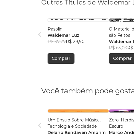
Outros Títulos de Waldemar 
Pasolini
O Material 
Waldemar Luz
são Feitos
R$ 37,77
R$ 29,90
Waldemar 
R$ 63,03
R$
Comprar
Comprar
Você também pode gosta
Um Ensaio Sobre Música,
Zero: Herói
Tecnologia e Sociedade
Escuro
Delano Bendayen Amorim
Marco Andr