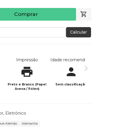
Comprar
Calcular
Impressão
Idade recomendada
Data de publicaç
Preto e Branco (Papel
Sem classificação
22/08/2025
Avena / Pólen)
or
,
Eletrônico
ve Alemão
Alemanha