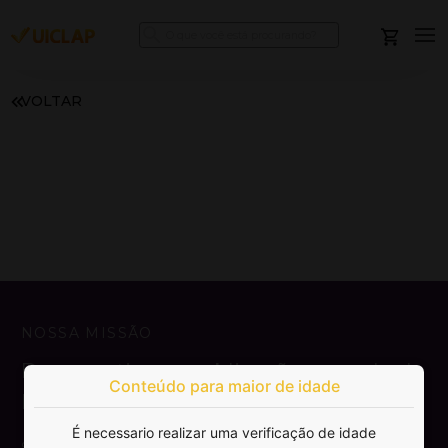
VOLTAR
NOSSA MISSÃO
Democratizar a publicação e venda de
Conteúdo para maior de idade
livros.
É necessario realizar uma verificação de idade
SAIBA MAIS