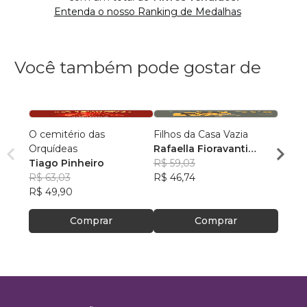
Entenda o nosso Ranking de Medalhas
Você também pode gostar de
O cemitério das
Filhos da Casa Vazia
Acãnt
Orquídeas
Rafaella Fioravanti
André
Tiago Pinheiro
Venturato Silva
R$ 59,03
Fons
R$ 82
R$ 63,03
R$ 46,74
R$ 65,
R$ 49,90
Comprar
Comprar