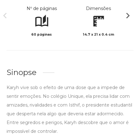
Nº de páginas
Dimensões
60 páginas
14.7 x 21 x 0.4 cm
Preto 
Sinopse
Karyh vive sob o efeito de uma dose que a impede de
sentir emoções. No colégio Unique, ela precisa lidar com
amizades, rivalidades e com Isthif, o presidente estudantil
que desperta nela algo que deveria estar adormecido.
Entre segredos e perigos, Karyh descobre que o amor é
impossível de controlar.