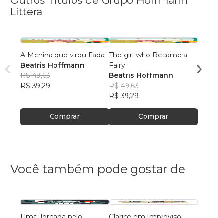
Outros Títulos de Grupo Hoffmann
Littera
A Menina que virou Fada
The girl who Became a
Vozes
Beatris Hoffmann
Fairy
Beatr
R$ 49,63
Beatris Hoffmann
Orga
R$ 54
R$ 39,29
R$ 49,63
R$ 43
R$ 39,29
Comprar
Comprar
Você também pode gostar de
Uma Jornada pelo
Clarice em Improviso
Walte