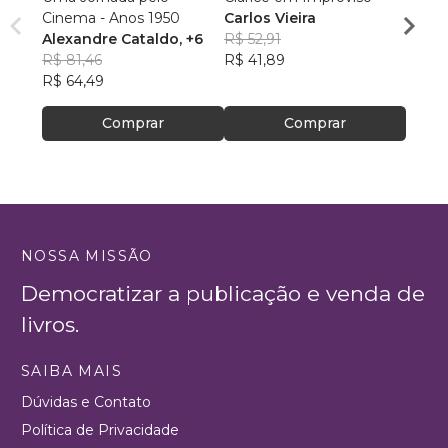
Cinema - Anos 1950
Carlos Vieira
Ensai
Alexandre Cataldo
, +6
R$ 52,91
Andr
R$ 81,46
R$ 41,89
R$ 44
R$ 64,49
R$ 34
Comprar
Comprar
NOSSA MISSÃO
Democratizar a publicação e venda de
livros.
SAIBA MAIS
Dúvidas e Contato
Política de Privacidade