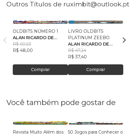
Outros Títulos de ruximbit@outlook.pt
OLDBITS NÚMERO 1
LIVRO OLDBITS
OLDB
ALAN RICARDO DE
PLATINUM ZEEBO
VOLU
OLIVEIRA
R$ 60,63
ALAN RICARDO DE
ALAN
R$ 48,00
OLIVEIRA
R$ 47,24
OLIV
R$ 35
R$ 37,40
R$ 27
Comprar
Comprar
Você também pode gostar de
Revista Muito Além dos
50 Jogos para Conhecer o
Revis