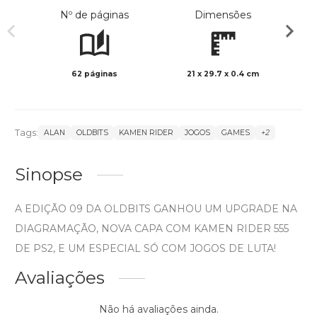
Nº de páginas
Dimensões
62 páginas
21 x 29.7 x 0.4 cm
Col
Tags:
ALAN
OLDBITS
KAMEN RIDER
JOGOS
GAMES
+2
Sinopse
A EDIÇÃO 09 DA OLDBITS GANHOU UM UPGRADE NA
DIAGRAMAÇÃO, NOVA CAPA COM KAMEN RIDER 555
DE PS2, E UM ESPECIAL SÓ COM JOGOS DE LUTA!
Avaliações
Não há avaliações ainda.