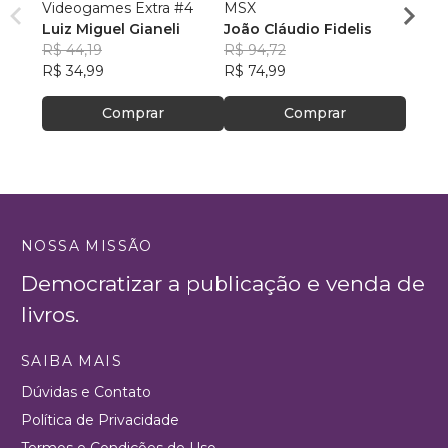
Videogames Extra #4
MSX
Video
Luiz Miguel Gianeli
João Cláudio Fidelis
L. M. 
R$ 44,19
R$ 94,72
R$ 56
R$ 34,99
R$ 74,99
R$ 44
Comprar
Comprar
NOSSA MISSÃO
Democratizar a publicação e venda de
livros.
SAIBA MAIS
Dúvidas e Contato
Política de Privacidade