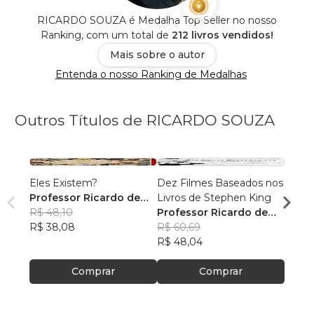
RICARDO SOUZA é Medalha Top Seller no nosso
Ranking, com um total de
212 livros vendidos!
Mais sobre o autor
Entenda o nosso Ranking de Medalhas
Outros Títulos de RICARDO SOUZA
Eles Existem?
Dez Filmes Baseados nos
1994
Professor Ricardo de
Livros de Stephen King
Profe
Souza
R$ 48,10
Professor Ricardo de
Souz
R$ 47
R$ 38,08
Souza
R$ 60,69
R$ 37
R$ 48,04
Comprar
Comprar