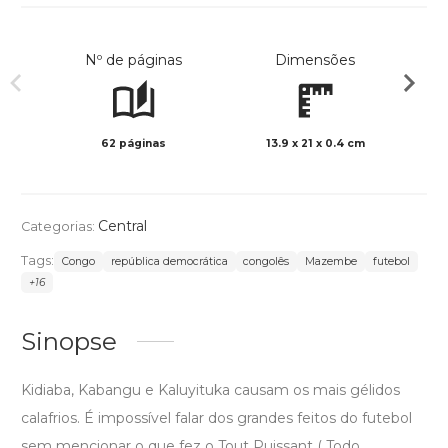
Nº de páginas
Dimensões
62 páginas
13.9 x 21 x 0.4 cm
Preto 
Central
Categorias:
Tags:
Congo
república democrática
congolês
Mazembe
futebol
+16
Sinopse
Kidiaba, Kabangu e Kaluyituka causam os mais gélidos
calafrios. É impossível falar dos grandes feitos do futebol
sem mencionar o que fez o Tout Puissant ( Todo