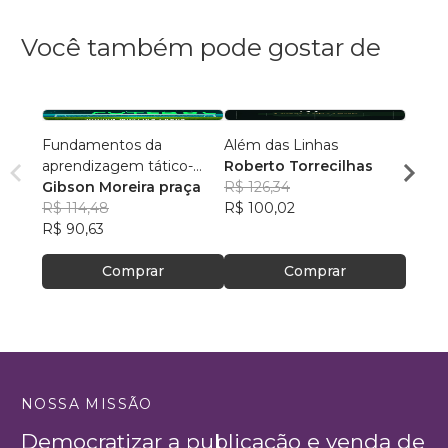
Você também pode gostar de
Fundamentos da
Além das Linhas
Copa 
aprendizagem tático-
Roberto Torrecilhas
Marc
técnica individual no
Gibson Moreira praça
R$ 126,34
R$ 55
futebol
R$ 114,48
R$ 100,02
R$ 43
R$ 90,63
Comprar
Comprar
NOSSA MISSÃO
Democratizar a publicação e venda de